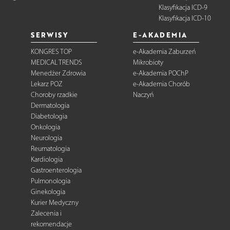
Klasyfikacja ICD-9
Klasyfikacja ICD-10
SERWISY
E-AKADEMIA
KONGRES TOP
e-Akademia Zaburzeń
MEDICAL TRENDS
Mikrobioty
Menedżer Zdrowia
e-Akademia POChP
Lekarz POZ
e-Akademia Chorób
Choroby rzadkie
Naczyń
Dermatologia
Diabetologia
Onkologia
Neurologia
Reumatologia
Kardiologia
Gastroenterologia
Pulmonologia
Ginekologia
Kurier Medyczny
Zalecenia i
rekomendacje