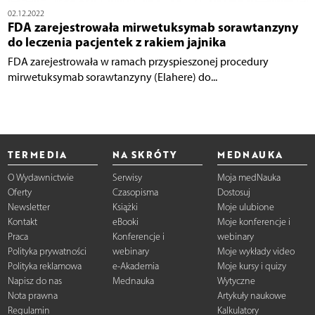
02.12.2022
FDA zarejestrowała mirwetuksymab sorawtanzyny
do leczenia pacjentek z rakiem jajnika
FDA zarejestrowała w ramach przyspieszonej procedury
mirwetuksymab sorawtanzyny (Elahere) do...
TERMEDIA
NA SKRÓTY
MEDNAUKA
O Wydawnictwie
Serwisy
Moja medNauka
Oferty
Czasopisma
Dostosuj
Newsletter
Książki
Moje ulubione
Kontakt
eBooki
Moje konferencje i
Praca
Konferencje i
webinary
Polityka prywatności
webinary
Moje wykłady video
Polityka reklamowa
e-Akademia
Moje kursy i quizy
Napisz do nas
Mednauka
Wytyczne
Nota prawna
Artykuły naukowe
Regulamin
Kalkulatory