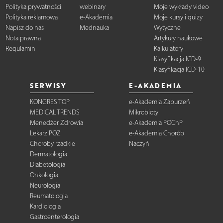
Polityka prywatności
webinary
Moje wykłady video
Polityka reklamowa
e-Akademia
Moje kursy i quizy
Napisz do nas
Mednauka
Wytyczne
Nota prawna
Artykuły naukowe
Regulamin
Kalkulatory
Klasyfikacja ICD-9
Klasyfikacja ICD-10
SERWISY
E-AKADEMIA
KONGRES TOP
e-Akademia Zaburzeń
MEDICAL TRENDS
Mikrobioty
Menedżer Zdrowia
e-Akademia POChP
Lekarz POZ
e-Akademia Chorób
Choroby rzadkie
Naczyń
Dermatologia
Diabetologia
Onkologia
Neurologia
Reumatologia
Kardiologia
Gastroenterologia