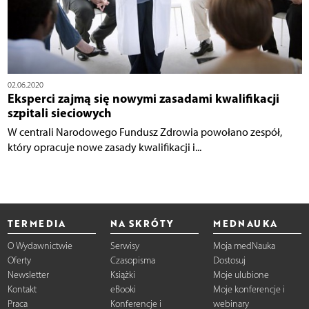
02.06.2020
Eksperci zajmą się nowymi zasadami kwalifikacji
szpitali sieciowych
W centrali Narodowego Fundusz Zdrowia powołano zespół,
który opracuje nowe zasady kwalifikacji i...
TERMEDIA
NA SKRÓTY
MEDNAUKA
O Wydawnictwie
Serwisy
Moja medNauka
Oferty
Czasopisma
Dostosuj
Newsletter
Książki
Moje ulubione
Kontakt
eBooki
Moje konferencje i
Praca
Konferencje i
webinary