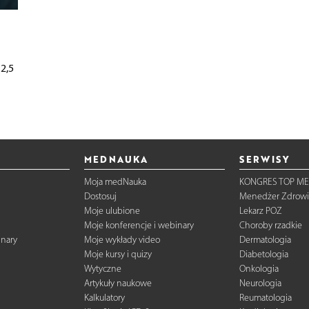
2,5
MEDNAUKA
SERWISY
Moja medNauka
KONGRES TOP ME
Dostosuj
Menedżer Zdrowi
Moje ulubione
Lekarz POZ
Moje konferencje i webinary
Choroby rzadkie
inary
Moje wykłady video
Dermatologia
Moje kursy i quizy
Diabetologia
Wytyczne
Onkologia
Artykuły naukowe
Neurologia
Kalkulatory
Reumatologia