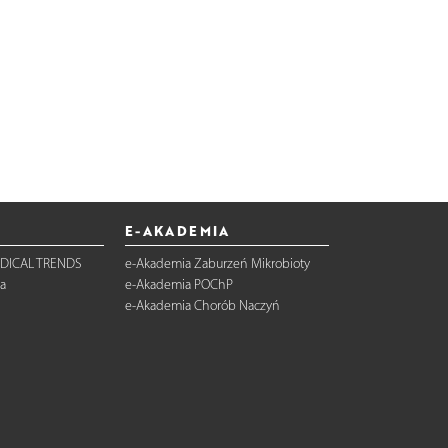
E-AKADEMIA
DICAL TRENDS
e-Akademia Zaburzeń Mikrobioty
a
e-Akademia POChP
e-Akademia Chorób Naczyń