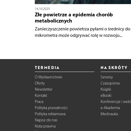
14.10.2025
Złe powietrze a epidemia chorób
metabolicznych
Zanieczyszczenie powietrza pyłami o średnicy do 
mikrometra może odgrywać rolę w rozwoju...
TERMEDIA
NA SKRÓTY
O Wydawnictwie
Serwisy
Oferty
Czasopisma
Newsletter
Książki
Kontakt
eBooki
Praca
Konferencje i web
Polityka prywatności
e-Akademia
Polityka reklamowa
Mednauka
Napisz do nas
Nota prawna