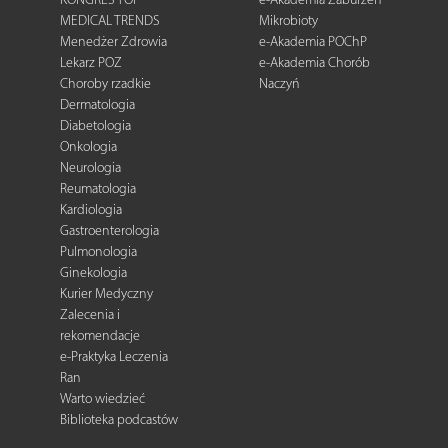
MEDICAL TRENDS
Mikrobioty
Menedżer Zdrowia
e-Akademia POChP
Lekarz POZ
e-Akademia Chorób
Choroby rzadkie
Naczyń
Dermatologia
Diabetologia
Onkologia
Neurologia
Reumatologia
Kardiologia
Gastroenterologia
Pulmonologia
Ginekologia
Kurier Medyczny
Zalecenia i
rekomendacje
e-Praktyka Leczenia
Ran
Warto wiedzieć
Biblioteka podcastów