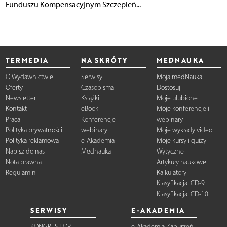
Funduszu Kompensacyjnym Szczepień...
TERMEDIA
NA SKRÓTY
MEDNAUKA
O Wydawnictwie
Serwisy
Moja medNauka
Oferty
Czasopisma
Dostosuj
Newsletter
Książki
Moje ulubione
Kontakt
eBooki
Moje konferencje i
Praca
Konferencje i
webinary
Polityka prywatności
webinary
Moje wykłady video
Polityka reklamowa
e-Akademia
Moje kursy i quizy
Napisz do nas
Mednauka
Wytyczne
Nota prawna
Artykuły naukowe
Regulamin
Kalkulatory
Klasyfikacja ICD-9
Klasyfikacja ICD-10
SERWISY
E-AKADEMIA
KONGRES TOP
e-Akademia Zaburzeń