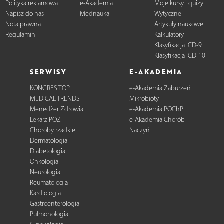
Polityka reklamowa
e-Akademia
Moje kursy i quizy
Napisz do nas
Mednauka
Wytyczne
Nota prawna
Artykuły naukowe
Regulamin
Kalkulatory
Klasyfikacja ICD-9
Klasyfikacja ICD-10
SERWISY
E-AKADEMIA
KONGRES TOP
e-Akademia Zaburzeń
MEDICAL TRENDS
Mikrobioty
Menedżer Zdrowia
e-Akademia POChP
Lekarz POZ
e-Akademia Chorób
Choroby rzadkie
Naczyń
Dermatologia
Diabetologia
Onkologia
Neurologia
Reumatologia
Kardiologia
Gastroenterologia
Pulmonologia