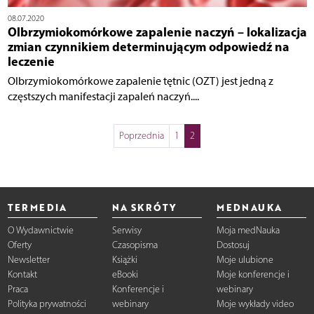
08.07.2020
Olbrzymiokomórkowe zapalenie naczyń – lokalizacja
zmian czynnikiem determinującym odpowiedź na
leczenie
Olbrzymiokomórkowe zapalenie tętnic (OZT) jest jedną z
częstszych manifestacji zapaleń naczyń....
Poprzednia
1
2
TERMEDIA
NA SKRÓTY
MEDNAUKA
O Wydawnictwie
Serwisy
Moja medNauka
Oferty
Czasopisma
Dostosuj
Newsletter
Książki
Moje ulubione
Kontakt
eBooki
Moje konferencje i
Praca
Konferencje i
webinary
Polityka prywatności
webinary
Moje wykłady video