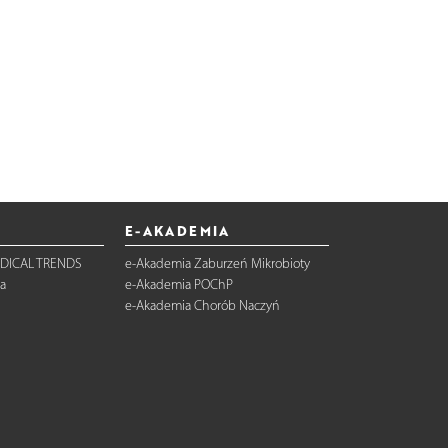
E-AKADEMIA
DICAL TRENDS
e-Akademia Zaburzeń Mikrobioty
a
e-Akademia POChP
e-Akademia Chorób Naczyń