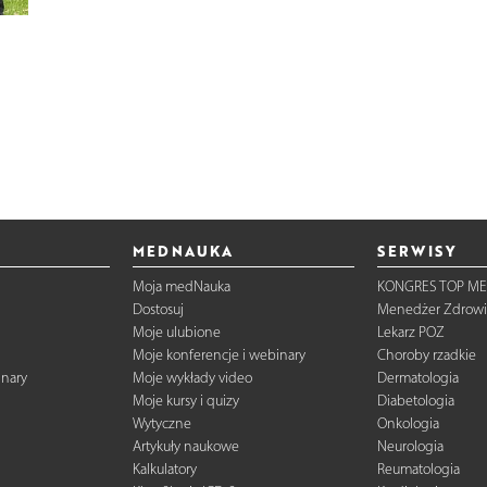
MEDNAUKA
SERWISY
Moja medNauka
KONGRES TOP ME
Dostosuj
Menedżer Zdrowi
Moje ulubione
Lekarz POZ
Moje konferencje i webinary
Choroby rzadkie
inary
Moje wykłady video
Dermatologia
Moje kursy i quizy
Diabetologia
Wytyczne
Onkologia
Artykuły naukowe
Neurologia
Kalkulatory
Reumatologia