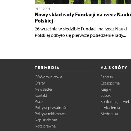
01.10.2024
Nowy skład rady Fundacji na rzecz Nauki
Polskiej
26 września w siedzibie Fundacji na rzecz Nauki
Polskiej odbyło się pierwsze posiedzenie rady...
TERMEDIA
NA SKRÓTY
O Wydawnictwie
Serwisy
Oferty
Czasopisma
Newsletter
Książki
Kontakt
eBooki
Praca
Konferencje i web
Polityka prywatności
e-Akademia
Polityka reklamowa
Mednauka
Napisz do nas
Nota prawna