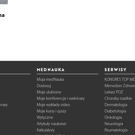
na
MEDNAUKA
SERWISY
Moja medNauka
KONGRES TOP ME
Dostosuj
Menedżer Zdrowi
Moje ulubione
Lekarz POZ
Moje konferencje i webinary
Choroby rzadkie
inary
Moje wykłady video
Dermatologia
Moje kursy i quizy
Diabetologia
Wytyczne
Onkologia
Artykuły naukowe
Neurologia
Kalkulatory
Reumatologia