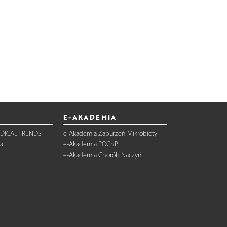
E-AKADEMIA
DICAL TRENDS
e-Akademia Zaburzeń Mikrobioty
a
e-Akademia POChP
e-Akademia Chorób Naczyń