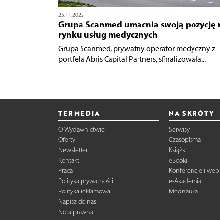
25.11.2022
Grupa Scanmed umacnia swoją pozycję 
rynku usług medycznych
Grupa Scanmed, prywatny operator medyczny z
portfela Abris Capital Partners, sfinalizowała...
TERMEDIA
NA SKRÓTY
O Wydawnictwie
Serwisy
Oferty
Czasopisma
Newsletter
Książki
Kontakt
eBooki
Praca
Konferencje i web
Polityka prywatności
e-Akademia
Polityka reklamowa
Mednauka
Napisz do nas
Nota prawna