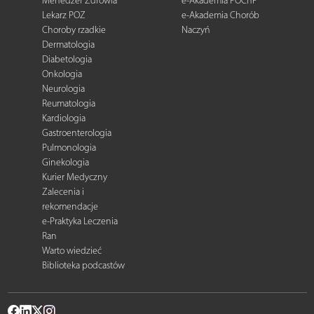
Menedżer Zdrowia
e-Akademia POChP
Lekarz POZ
e-Akademia Chorób
Choroby rzadkie
Naczyń
Dermatologia
Diabetologia
Onkologia
Neurologia
Reumatologia
Kardiologia
Gastroenterologia
Pulmonologia
Ginekologia
Kurier Medyczny
Zalecenia i
rekomendacje
e-Praktyka Leczenia
Ran
Warto wiedzieć
Biblioteka podcastów