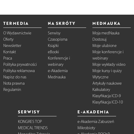
TERMEDIA
NA SKRÓTY
MEDNAUKA
O Wydawnictwie
Serwisy
Moja medNauka
Oferty
Czasopisma
Dostosuj
Newsletter
Książki
Moje ulubione
Kontakt
eBooki
Moje konferencje i
Praca
Konferencje i
webinary
Polityka prywatności
webinary
Moje wykłady video
Polityka reklamowa
e-Akademia
Moje kursy i quizy
Napisz do nas
Mednauka
Wytyczne
Nota prawna
Artykuły naukowe
Regulamin
Kalkulatory
Klasyfikacja ICD-9
Klasyfikacja ICD-10
SERWISY
E-AKADEMIA
KONGRES TOP
e-Akademia Zaburzeń
MEDICAL TRENDS
Mikrobioty