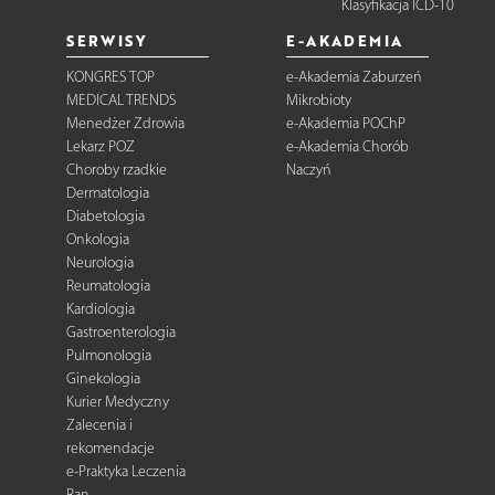
Klasyfikacja ICD-10
SERWISY
E-AKADEMIA
KONGRES TOP
e-Akademia Zaburzeń
MEDICAL TRENDS
Mikrobioty
Menedżer Zdrowia
e-Akademia POChP
Lekarz POZ
e-Akademia Chorób
Choroby rzadkie
Naczyń
Dermatologia
Diabetologia
Onkologia
Neurologia
Reumatologia
Kardiologia
Gastroenterologia
Pulmonologia
Ginekologia
Kurier Medyczny
Zalecenia i
rekomendacje
e-Praktyka Leczenia
Ran