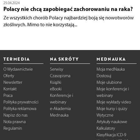
25.04.2024
Polacy nie chcą zapobiegać zachorowaniu na raka?
Ze wszystkich chorób Polacy najbardziej boją się nowotworów
złośliwych. Mimo to nie korzystają...
TERMEDIA
NA SKRÓTY
MEDNAUKA
O Wydawnictwie
Serwisy
Moja medNauka
Oferty
Czasopisma
Dostosuj
Newsletter
Książki
Moje ulubione
Kontakt
eBooki
Moje konferencje i
Praca
Konferencje i
webinary
Polityka prywatności
webinary
Moje wykłady video
Polityka reklamowa
e-Akademia
Moje kursy i quizy
Napisz do nas
Mednauka
Wytyczne
Nota prawna
Artykuły naukowe
Regulamin
Kalkulatory
Klasyfikacja ICD-9