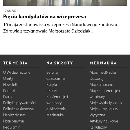
12.06.2024
Pięciu kandydatów na wiceprezesa
10 maja ze stanowiska wiceprezesa Narodowego Funduszu
Zdrowia zrezygnowała Małgorzata Dziedziak...
TERMEDIA
NA SKRÓTY
MEDNAUKA
O Wydawnictwie
Serwisy
Moja medNauka
Oferty
Czasopisma
Dostosuj
Newsletter
Książki
Moje ulubione
Kontakt
eBooki
Moje konferencje i
Praca
Konferencje i
webinary
Polityka prywatności
webinary
Moje wykłady video
Polityka reklamowa
e-Akademia
Moje kursy i quizy
Napisz do nas
Mednauka
Wytyczne
Nota prawna
Artykuły naukowe
Regulamin
Kalkulatory