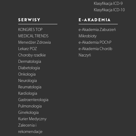
Klasyfikacja ICD-9
Klasyfikacja ICD-10
SERWISY
E-AKADEMIA
KONGRES TOP
e-Akademia Zaburzeń
MEDICAL TRENDS
Mikrobioty
Menedżer Zdrowia
e-Akademia POChP
Lekarz POZ
e-Akademia Chorób
Choroby rzadkie
Naczyń
Dermatologia
Diabetologia
Onkologia
Neurologia
Reumatologia
Kardiologia
Gastroenterologia
Pulmonologia
Ginekologia
Kurier Medyczny
Zalecenia i
rekomendacje