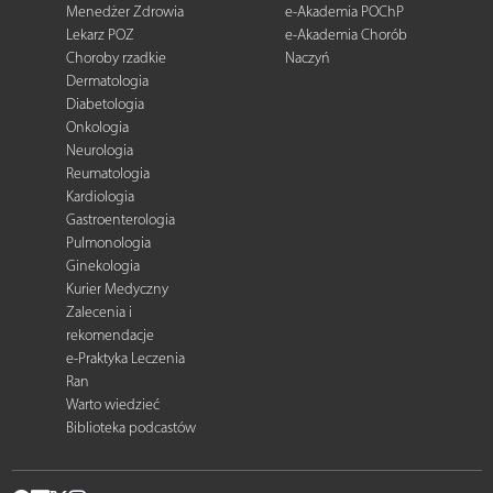
Menedżer Zdrowia
e-Akademia POChP
Lekarz POZ
e-Akademia Chorób
Choroby rzadkie
Naczyń
Dermatologia
Diabetologia
Onkologia
Neurologia
Reumatologia
Kardiologia
Gastroenterologia
Pulmonologia
Ginekologia
Kurier Medyczny
Zalecenia i
rekomendacje
e-Praktyka Leczenia
Ran
Warto wiedzieć
Biblioteka podcastów