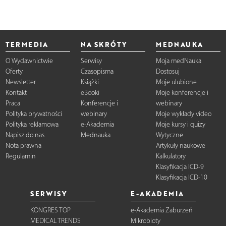
TERMEDIA
NA SKRÓTY
MEDNAUKA
O Wydawnictwie
Serwisy
Moja medNauka
Oferty
Czasopisma
Dostosuj
Newsletter
Książki
Moje ulubione
Kontakt
eBooki
Moje konferencje i
Praca
Konferencje i
webinary
Polityka prywatności
webinary
Moje wykłady video
Polityka reklamowa
e-Akademia
Moje kursy i quizy
Napisz do nas
Mednauka
Wytyczne
Nota prawna
Artykuły naukowe
Regulamin
Kalkulatory
Klasyfikacja ICD-9
Klasyfikacja ICD-10
SERWISY
E-AKADEMIA
KONGRES TOP
e-Akademia Zaburzeń
MEDICAL TRENDS
Mikrobioty