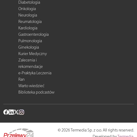
Diabetologia
Onkologia
Neurologia
Reumatologia
Kardiologia
Gastroenterologia
Pulmonologia
Ginekologia
Kurier Medyczny
Zalecenia i
rekomendacje
e-Praktyka Leczenia
Ran
Warto wiedzieć
Biblioteka podcastów
© 2026 Termedia Sp. z o.o. All rights reserved.
Developed by
Termedia
.