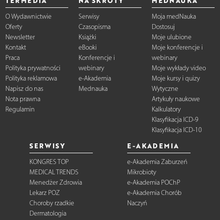
TERMEDIA
NA SKRÓTY
MEDNAUKA
O Wydawnictwie
Serwisy
Moja medNauka
Oferty
Czasopisma
Dostosuj
Newsletter
Książki
Moje ulubione
Kontakt
eBooki
Moje konferencje i
Praca
Konferencje i
webinary
Polityka prywatności
webinary
Moje wykłady video
Polityka reklamowa
e-Akademia
Moje kursy i quizy
Napisz do nas
Mednauka
Wytyczne
Nota prawna
Artykuły naukowe
Regulamin
Kalkulatory
Klasyfikacja ICD-9
Klasyfikacja ICD-10
SERWISY
E-AKADEMIA
KONGRES TOP
e-Akademia Zaburzeń
MEDICAL TRENDS
Mikrobioty
Menedżer Zdrowia
e-Akademia POChP
Lekarz POZ
e-Akademia Chorób
Choroby rzadkie
Naczyń
Dermatologia