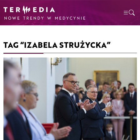
TAG “IZABELA STRUŻYCKA”