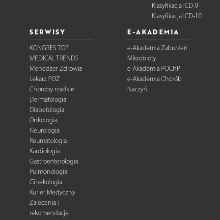
Klasyfikacja ICD-9
Klasyfikacja ICD-10
SERWISY
E-AKADEMIA
KONGRES TOP
e-Akademia Zaburzeń
MEDICAL TRENDS
Mikrobioty
Menedżer Zdrowia
e-Akademia POChP
Lekarz POZ
e-Akademia Chorób
Choroby rzadkie
Naczyń
Dermatologia
Diabetologia
Onkologia
Neurologia
Reumatologia
Kardiologia
Gastroenterologia
Pulmonologia
Ginekologia
Kurier Medyczny
Zalecenia i
rekomendacje