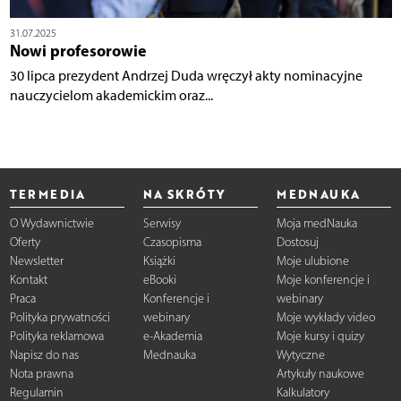
31.07.2025
Nowi profesorowie
30 lipca prezydent Andrzej Duda wręczył akty nominacyjne
nauczycielom akademickim oraz...
TERMEDIA
NA SKRÓTY
MEDNAUKA
O Wydawnictwie
Serwisy
Moja medNauka
Oferty
Czasopisma
Dostosuj
Newsletter
Książki
Moje ulubione
Kontakt
eBooki
Moje konferencje i
Praca
Konferencje i
webinary
Polityka prywatności
webinary
Moje wykłady video
Polityka reklamowa
e-Akademia
Moje kursy i quizy
Napisz do nas
Mednauka
Wytyczne
Nota prawna
Artykuły naukowe
Regulamin
Kalkulatory