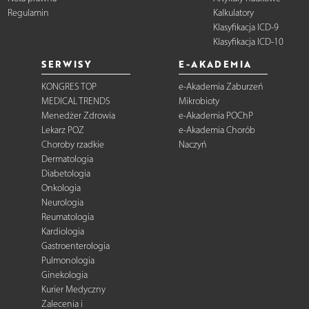
Regulamin
Kalkulatory
Klasyfikacja ICD-9
Klasyfikacja ICD-10
SERWISY
E-AKADEMIA
KONGRES TOP
e-Akademia Zaburzeń
MEDICAL TRENDS
Mikrobioty
Menedżer Zdrowia
e-Akademia POChP
Lekarz POZ
e-Akademia Chorób
Choroby rzadkie
Naczyń
Dermatologia
Diabetologia
Onkologia
Neurologia
Reumatologia
Kardiologia
Gastroenterologia
Pulmonologia
Ginekologia
Kurier Medyczny
Zalecenia i