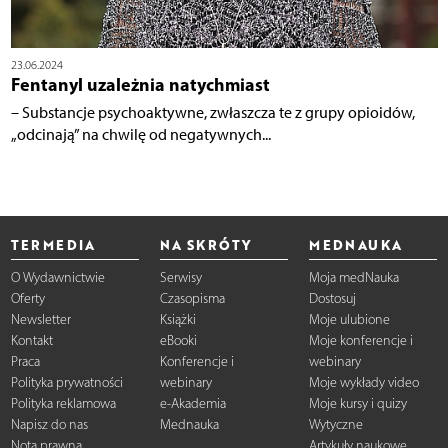
23.06.2024
Fentanyl uzależnia natychmiast
– Substancje psychoaktywne, zwłaszcza te z grupy opioidów,
„odcinają” na chwilę od negatywnych...
TERMEDIA
NA SKRÓTY
MEDNAUKA
O Wydawnictwie
Serwisy
Moja medNauka
Oferty
Czasopisma
Dostosuj
Newsletter
Książki
Moje ulubione
Kontakt
eBooki
Moje konferencje i
Praca
Konferencje i
webinary
Polityka prywatności
webinary
Moje wykłady video
Polityka reklamowa
e-Akademia
Moje kursy i quizy
Napisz do nas
Mednauka
Wytyczne
Nota prawna
Artykuły naukowe