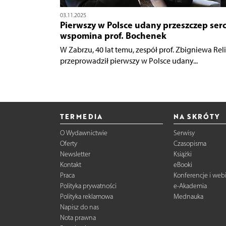
03.11.2025
Pierwszy w Polsce udany przeszczep serc
wspomina prof. Bochenek
W Zabrzu, 40 lat temu, zespół prof. Zbigniewa Reli
przeprowadził pierwszy w Polsce udany...
TERMEDIA
NA SKRÓTY
O Wydawnictwie
Serwisy
Oferty
Czasopisma
Newsletter
Książki
Kontakt
eBooki
Praca
Konferencje i web
Polityka prywatności
e-Akademia
Polityka reklamowa
Mednauka
Napisz do nas
Nota prawna