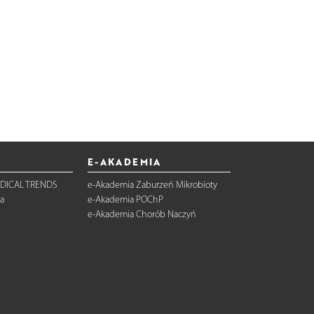
E-AKADEMIA
DICAL TRENDS
e-Akademia Zaburzeń Mikrobioty
a
e-Akademia POChP
e-Akademia Chorób Naczyń