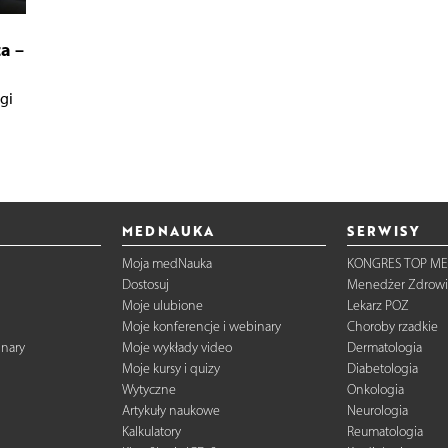
a –
gi
MEDNAUKA
SERWISY
Moja medNauka
KONGRES TOP ME
Dostosuj
Menedżer Zdrowi
Moje ulubione
Lekarz POZ
Moje konferencje i webinary
Choroby rzadkie
inary
Moje wykłady video
Dermatologia
Moje kursy i quizy
Diabetologia
Wytyczne
Onkologia
Artykuły naukowe
Neurologia
Kalkulatory
Reumatologia