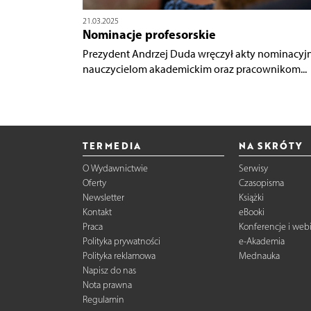
21.03.2025
Nominacje profesorskie
Prezydent Andrzej Duda wręczył akty nominacyj
nauczycielom akademickim oraz pracownikom...
TERMEDIA
NA SKRÓTY
O Wydawnictwie
Serwisy
Oferty
Czasopisma
Newsletter
Książki
Kontakt
eBooki
Praca
Konferencje i web
Polityka prywatności
e-Akademia
Polityka reklamowa
Mednauka
Napisz do nas
Nota prawna
Regulamin