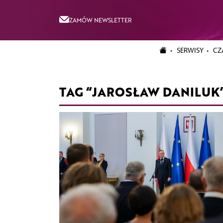
ZAMÓW NEWSLETTER
SERWISY
CZ
TAG “JAROSŁAW DANILUK