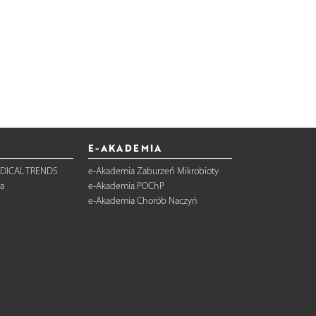
E-AKADEMIA
DICAL TRENDS
e-Akademia Zaburzeń Mikrobioty
a
e-Akademia POChP
e-Akademia Chorób Naczyń