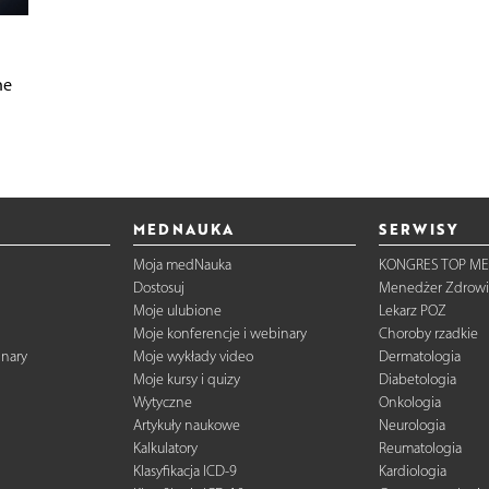
ne
MEDNAUKA
SERWISY
Moja medNauka
KONGRES TOP ME
Dostosuj
Menedżer Zdrowi
Moje ulubione
Lekarz POZ
Moje konferencje i webinary
Choroby rzadkie
inary
Moje wykłady video
Dermatologia
Moje kursy i quizy
Diabetologia
Wytyczne
Onkologia
Artykuły naukowe
Neurologia
Kalkulatory
Reumatologia
Klasyfikacja ICD-9
Kardiologia