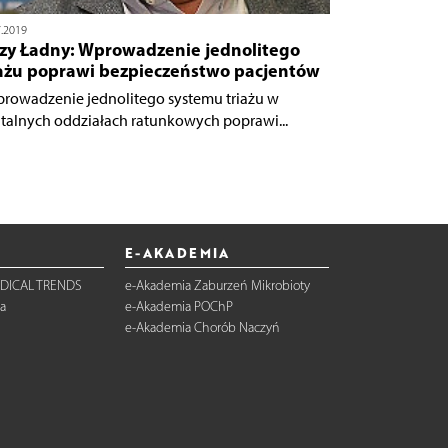
7.2019
rzy Ładny: Wprowadzenie jednolitego
iażu poprawi bezpieczeństwo pacjentów
prowadzenie jednolitego systemu triażu w
italnych oddziałach ratunkowych poprawi...
E-AKADEMIA
DICAL TRENDS
e-Akademia Zaburzeń Mikrobioty
a
e-Akademia POChP
e-Akademia Chorób Naczyń