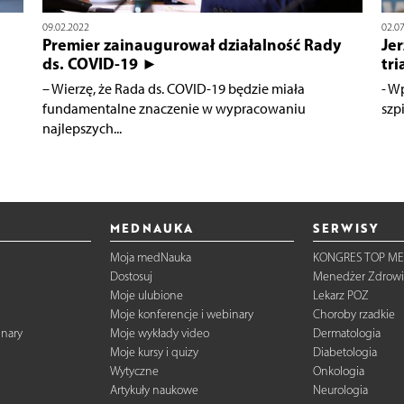
09.02.2022
02.0
Premier zainaugurował działalność Rady
Je
ds. COVID-19 ►
tr
– Wierzę, że Rada ds. COVID-19 będzie miała
- W
fundamentalne znaczenie w wypracowaniu
szp
najlepszych...
MEDNAUKA
SERWISY
Moja medNauka
KONGRES TOP ME
Dostosuj
Menedżer Zdrowi
Moje ulubione
Lekarz POZ
Moje konferencje i webinary
Choroby rzadkie
inary
Moje wykłady video
Dermatologia
Moje kursy i quizy
Diabetologia
Wytyczne
Onkologia
Artykuły naukowe
Neurologia