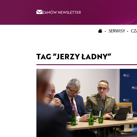
ZAMÓW NEWSLETTER
SERWISY
CZ
TAG “JERZY ŁADNY”