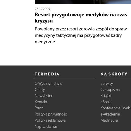
23.12.2025
Resort przygotowuje medyków na czas
kryzysu
Powołany przez resort zdrowia zespół do spraw
medycyny taktycznej ma przygotować kadry
medyczne...
TERMEDIA
NA SKRÓTY
O Wydawnictwie
Serwisy
Oferty
Czasopisma
Newsletter
Książki
Kontakt
eBooki
Praca
Konferencje i web
Polityka prywatności
e-Akademia
Polityka reklamowa
Mednauka
Napisz do nas