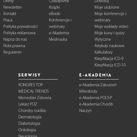
Oferty
Czasopisma
Dostosuj
Newsletter
Książki
Moje ulubione
Kontakt
eBooki
Moje konferencje i
Praca
Konferencje i
webinary
Polityka prywatności
webinary
Moje wykłady video
Polityka reklamowa
e-Akademia
Moje kursy i quizy
Napisz do nas
Mednauka
Wytyczne
Nota prawna
Artykuły naukowe
Regulamin
Kalkulatory
Klasyfikacja ICD-9
Klasyfikacja ICD-10
SERWISY
E-AKADEMIA
KONGRES TOP
e-Akademia Zaburzeń
MEDICAL TRENDS
Mikrobioty
Menedżer Zdrowia
e-Akademia POChP
Lekarz POZ
e-Akademia Chorób
Choroby rzadkie
Naczyń
Dermatologia
Diabetologia
Onkologia
Neurologia