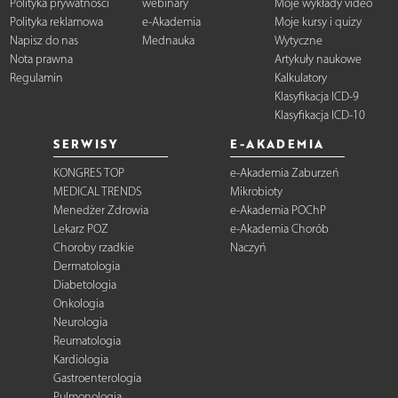
Polityka prywatności
webinary
Moje wykłady video
Polityka reklamowa
e-Akademia
Moje kursy i quizy
Napisz do nas
Mednauka
Wytyczne
Nota prawna
Artykuły naukowe
Regulamin
Kalkulatory
Klasyfikacja ICD-9
Klasyfikacja ICD-10
SERWISY
E-AKADEMIA
KONGRES TOP
e-Akademia Zaburzeń
MEDICAL TRENDS
Mikrobioty
Menedżer Zdrowia
e-Akademia POChP
Lekarz POZ
e-Akademia Chorób
Choroby rzadkie
Naczyń
Dermatologia
Diabetologia
Onkologia
Neurologia
Reumatologia
Kardiologia
Gastroenterologia
Pulmonologia