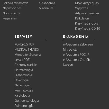
Polityka reklamowa
e-Akademia
Moje kursy i quizy
Napisz do nas
Mednauka
Wytyczne
Nota prawna
Artykuły naukowe
Regulamin
Kalkulatory
Klasyfikacja ICD-9
Klasyfikacja ICD-10
SERWISY
E-AKADEMIA
KONGRES TOP
e-Akademia Zaburzeń
MEDICAL TRENDS
Mikrobioty
Menedżer Zdrowia
e-Akademia POChP
Lekarz POZ
e-Akademia Chorób
Choroby rzadkie
Naczyń
Dermatologia
Diabetologia
Onkologia
Neurologia
Reumatologia
Kardiologia
Gastroenterologia
Pulmonologia