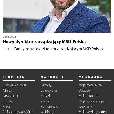
04.05.2023
Nowy dyrektor zarządzający MSD Polska
Justin Gandy został dyrektorem zarządzającym MSD Polska.
TERMEDIA
NA SKRÓTY
MEDNAUKA
O Wydawnictwie
Serwisy
Moja medNauka
Oferty
Czasopisma
Dostosuj
Newsletter
Książki
Moje ulubione
Kontakt
eBooki
Moje konferencje i
Praca
Konferencje i
webinary
Polityka prywatności
webinary
Moje wykłady video