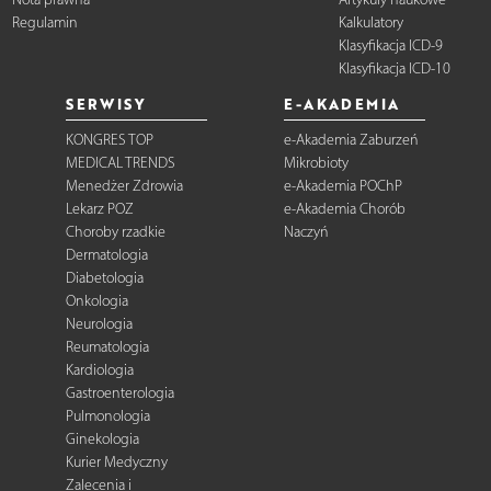
Regulamin
Kalkulatory
Klasyfikacja ICD-9
Klasyfikacja ICD-10
SERWISY
E-AKADEMIA
KONGRES TOP
e-Akademia Zaburzeń
MEDICAL TRENDS
Mikrobioty
Menedżer Zdrowia
e-Akademia POChP
Lekarz POZ
e-Akademia Chorób
Choroby rzadkie
Naczyń
Dermatologia
Diabetologia
Onkologia
Neurologia
Reumatologia
Kardiologia
Gastroenterologia
Pulmonologia
Ginekologia
Kurier Medyczny
Zalecenia i