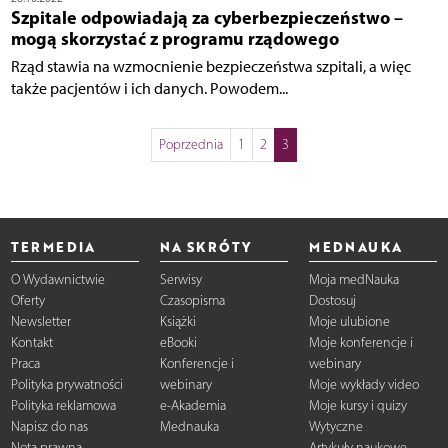
Szpitale odpowiadają za cyberbezpieczeństwo –
mogą skorzystać z programu rządowego
Rząd stawia na wzmocnienie bezpieczeństwa szpitali, a więc
także pacjentów i ich danych. Powodem...
Poprzednia
1
2
3
TERMEDIA
NA SKRÓTY
MEDNAUKA
O Wydawnictwie
Serwisy
Moja medNauka
Oferty
Czasopisma
Dostosuj
Newsletter
Książki
Moje ulubione
Kontakt
eBooki
Moje konferencje i
Praca
Konferencje i
webinary
Polityka prywatności
webinary
Moje wykłady video
Polityka reklamowa
e-Akademia
Moje kursy i quizy
Napisz do nas
Mednauka
Wytyczne
Nota prawna
Artykuły naukowe