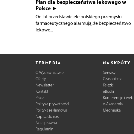
Plan dla bezpieczeństwa lekowego w
Polsce ►
Od lat przedstawiciele polskiego przemysłu
farmaceutycznego alarmują, że bezpieczeństwo
lekowe...
TERMEDIA
NA SKRÓTY
O Wydawnictwie
Serwisy
Oferty
Czasopisma
Newsletter
Książki
Kontakt
eBooki
Praca
Konferencje i web
Polityka prywatności
e-Akademia
Polityka reklamowa
Mednauka
Napisz do nas
Nota prawna
Regulamin