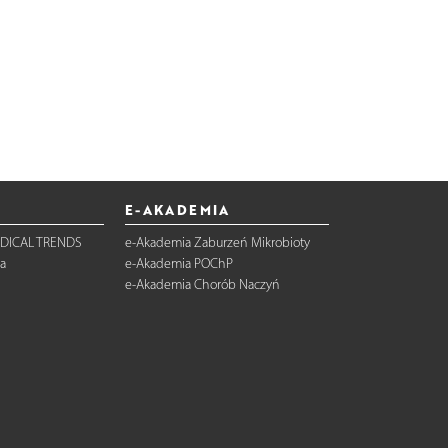
E-AKADEMIA
DICAL TRENDS
e-Akademia Zaburzeń Mikrobioty
a
e-Akademia POChP
e-Akademia Chorób Naczyń