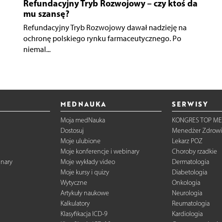
Refundacyjny Tryb Rozwojowy – czy ktoś da
mu szansę?
Refundacyjny Tryb Rozwojowy dawał nadzieję na
ochronę polskiego rynku farmaceutycznego. Po
niemal...
MEDNAUKA
SERWISY
Moja medNauka
KONGRES TOP ME
Dostosuj
Menedżer Zdrowi
Moje ulubione
Lekarz POZ
Moje konferencje i webinary
Choroby rzadkie
inary
Moje wykłady video
Dermatologia
Moje kursy i quizy
Diabetologia
Wytyczne
Onkologia
Artykuły naukowe
Neurologia
Kalkulatory
Reumatologia
Klasyfikacja ICD-9
Kardiologia