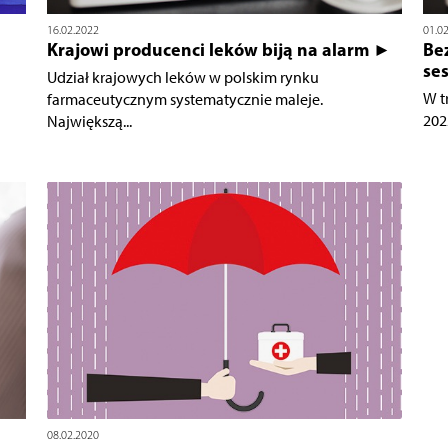
16.02.2022
01.0
Krajowi producenci leków biją na alarm ►
Bez
ses
Udział krajowych leków w polskim rynku
W t
farmaceutycznym systematycznie maleje.
202
Największą...
08.02.2020