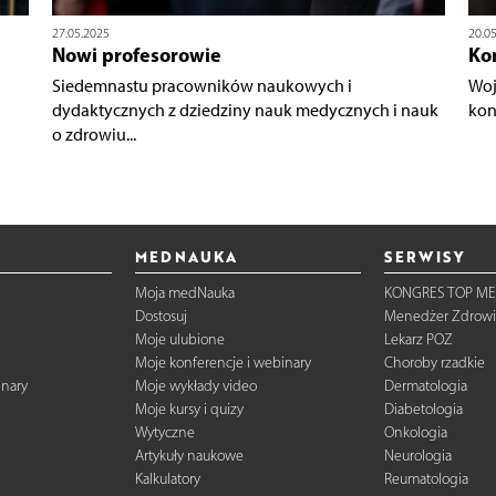
27.05.2025
20.0
Nowi profesorowie
Ko
Siedemnastu pracowników naukowych i
Woj
dydaktycznych z dziedziny nauk medycznych i nauk
kon
o zdrowiu...
MEDNAUKA
SERWISY
Moja medNauka
KONGRES TOP ME
Dostosuj
Menedżer Zdrowi
Moje ulubione
Lekarz POZ
Moje konferencje i webinary
Choroby rzadkie
inary
Moje wykłady video
Dermatologia
Moje kursy i quizy
Diabetologia
Wytyczne
Onkologia
Artykuły naukowe
Neurologia
Kalkulatory
Reumatologia