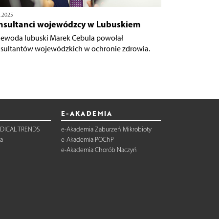
5.2025
nsultanci wojewódzcy w Lubuskiem
ewoda lubuski Marek Cebula powołał
sultantów wojewódzkich w ochronie zdrowia.
E-AKADEMIA
DICAL TRENDS
e-Akademia Zaburzeń Mikrobioty
a
e-Akademia POChP
e-Akademia Chorób Naczyń