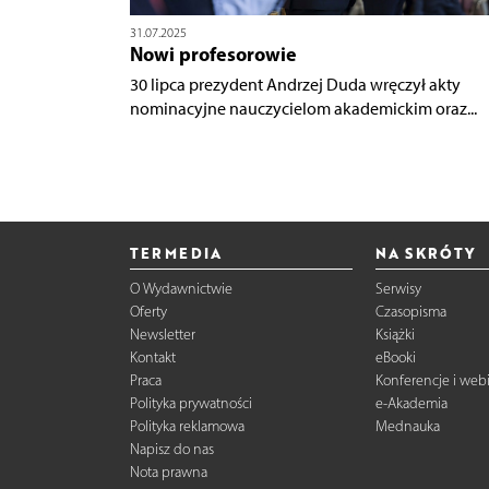
31.07.2025
Nowi profesorowie
30 lipca prezydent Andrzej Duda wręczył akty
nominacyjne nauczycielom akademickim oraz...
TERMEDIA
NA SKRÓTY
O Wydawnictwie
Serwisy
Oferty
Czasopisma
Newsletter
Książki
Kontakt
eBooki
Praca
Konferencje i web
Polityka prywatności
e-Akademia
Polityka reklamowa
Mednauka
Napisz do nas
Nota prawna