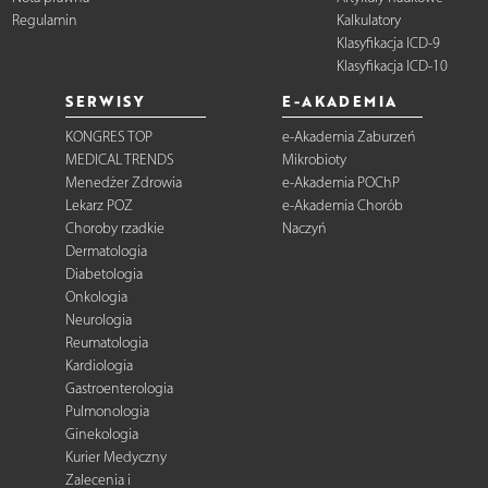
Regulamin
Kalkulatory
Klasyfikacja ICD-9
Klasyfikacja ICD-10
SERWISY
E-AKADEMIA
KONGRES TOP
e-Akademia Zaburzeń
MEDICAL TRENDS
Mikrobioty
Menedżer Zdrowia
e-Akademia POChP
Lekarz POZ
e-Akademia Chorób
Choroby rzadkie
Naczyń
Dermatologia
Diabetologia
Onkologia
Neurologia
Reumatologia
Kardiologia
Gastroenterologia
Pulmonologia
Ginekologia
Kurier Medyczny
Zalecenia i