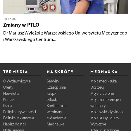
10.12.2025
Zmiany w PTLO
Dr Mariusz Wyleżoł z Warszawskiego Uniwersytetu Medycznego
i Warszawskiego Centrum...
TERMEDIA
NA SKRÓTY
MEDNAUKA
O Wydawnictwie
Serwisy
Moja medNauka
Oferty
Czasopisma
Dostosuj
Newsletter
Książki
Moje ulubione
Kontakt
eBooki
Moje konferencje i
Praca
Konferencje i
webinary
Polityka prywatności
webinary
Moje wykłady video
Polityka reklamowa
e-Akademia
Moje kursy i quizy
Napisz do nas
Mednauka
Wytyczne
Nota prawna
Artykuły naukowe