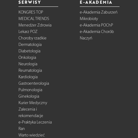
SERWISY
E-AKADEMIA
KONGRES TOP
e-Akademia Zaburzeń
MEDICAL TRENDS
Mikrobioty
Menedżer Zdrowia
e-Akademia POChP
Lekarz POZ
e-Akademia Chorób
Choroby rzadkie
Naczyń
Dermatologia
Diabetologia
Onkologia
Neurologia
Reumatologia
Kardiologia
Gastroenterologia
Pulmonologia
Ginekologia
Kurier Medyczny
Zalecenia i
rekomendacje
e-Praktyka Leczenia
Ran
Warto wiedzieć