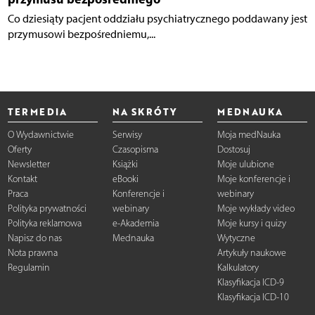
Co dziesiąty pacjent oddziału psychiatrycznego poddawany jest
przymusowi bezpośredniemu,...
TERMEDIA
NA SKRÓTY
MEDNAUKA
O Wydawnictwie
Serwisy
Moja medNauka
Oferty
Czasopisma
Dostosuj
Newsletter
Książki
Moje ulubione
Kontakt
eBooki
Moje konferencje i
Praca
Konferencje i
webinary
Polityka prywatności
webinary
Moje wykłady video
Polityka reklamowa
e-Akademia
Moje kursy i quizy
Napisz do nas
Mednauka
Wytyczne
Nota prawna
Artykuły naukowe
Regulamin
Kalkulatory
Klasyfikacja ICD-9
Klasyfikacja ICD-10