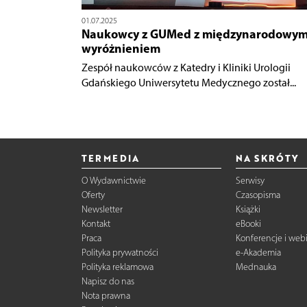
01.07.2025
Naukowcy z GUMed z międzynarodowy
wyróżnieniem
Zespół naukowców z Katedry i Kliniki Urologii
Gdańskiego Uniwersytetu Medycznego został...
TERMEDIA
NA SKRÓTY
O Wydawnictwie
Serwisy
Oferty
Czasopisma
Newsletter
Książki
Kontakt
eBooki
Praca
Konferencje i web
Polityka prywatności
e-Akademia
Polityka reklamowa
Mednauka
Napisz do nas
Nota prawna