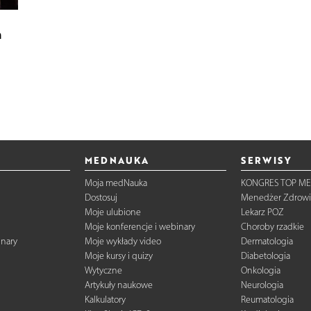
m
MEDNAUKA
SERWISY
Moja medNauka
KONGRES TOP ME
Dostosuj
Menedżer Zdrowi
Moje ulubione
Lekarz POZ
Moje konferencje i webinary
Choroby rzadkie
inary
Moje wykłady video
Dermatologia
Moje kursy i quizy
Diabetologia
Wytyczne
Onkologia
Artykuły naukowe
Neurologia
Kalkulatory
Reumatologia