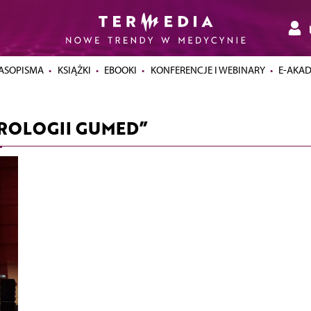
ASOPISMA
KSIĄŻKI
EBOOKI
KONFERENCJE I WEBINARY
E-AKA
UROLOGII GUMED”