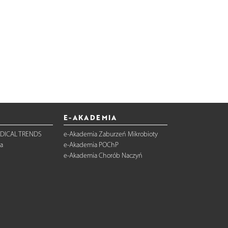
E-AKADEMIA
DICAL TRENDS
e-Akademia Zaburzeń Mikrobioty
a
e-Akademia POChP
e-Akademia Chorób Naczyń