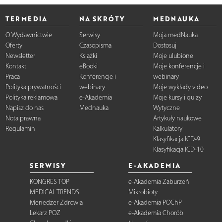
TERMEDIA
NA SKRÓTY
MEDNAUKA
O Wydawnictwie
Serwisy
Moja medNauka
Oferty
Czasopisma
Dostosuj
Newsletter
Książki
Moje ulubione
Kontakt
eBooki
Moje konferencje i
Praca
Konferencje i
webinary
Polityka prywatności
webinary
Moje wykłady video
Polityka reklamowa
e-Akademia
Moje kursy i quizy
Napisz do nas
Mednauka
Wytyczne
Nota prawna
Artykuły naukowe
Regulamin
Kalkulatory
Klasyfikacja ICD-9
Klasyfikacja ICD-10
SERWISY
E-AKADEMIA
KONGRES TOP
e-Akademia Zaburzeń
MEDICAL TRENDS
Mikrobioty
Menedżer Zdrowia
e-Akademia POChP
Lekarz POZ
e-Akademia Chorób