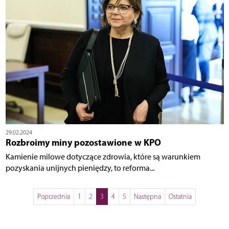
29.02.2024
Rozbroimy miny pozostawione w KPO
Kamienie milowe dotyczące zdrowia, które są warunkiem
pozyskania unijnych pieniędzy, to reforma...
Poprzednia
1
2
3
4
5
Następna
Ostatnia