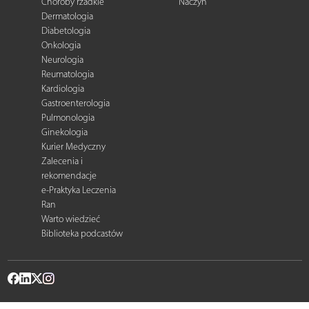
Choroby rzadkie
Naczyń
Dermatologia
Diabetologia
Onkologia
Neurologia
Reumatologia
Kardiologia
Gastroenterologia
Pulmonologia
Ginekologia
Kurier Medyczny
Zalecenia i
rekomendacje
e-Praktyka Leczenia
Ran
Warto wiedzieć
Biblioteka podcastów