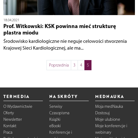
18.04.2021
Prof. Witkowski: KSK powinna mieć strukturę
plastra miodu
Środowisko kardiologiczne nie neguje celowości stworzenia
Krajowej Sieci Kardiologicznej, ale ma...
Poprzednia
3
4
5
TERMEDIA
NA SKRÓTY
MEDNAUKA
O Wydawnictwie
Serwisy
Moja medNauka
Oferty
Czasopisma
Dostosuj
Newsletter
Książki
Moje ulubione
Kontakt
eBooki
Moje konferencje i
Praca
Konferencje i
webinary