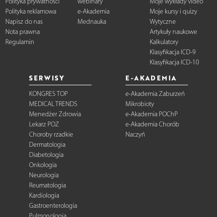
Polityka prywatności
webinary
Moje wykłady video
Polityka reklamowa
e-Akademia
Moje kursy i quizy
Napisz do nas
Mednauka
Wytyczne
Nota prawna
Artykuły naukowe
Regulamin
Kalkulatory
Klasyfikacja ICD-9
Klasyfikacja ICD-10
SERWISY
E-AKADEMIA
KONGRES TOP
e-Akademia Zaburzeń
MEDICAL TRENDS
Mikrobioty
Menedżer Zdrowia
e-Akademia POChP
Lekarz POZ
e-Akademia Chorób
Choroby rzadkie
Naczyń
Dermatologia
Diabetologia
Onkologia
Neurologia
Reumatologia
Kardiologia
Gastroenterologia
Pulmonologia