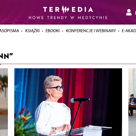
ASOPISMA
KSIĄŻKI
EBOOKI
KONFERENCJE I WEBINARY
E-AKA
NN”