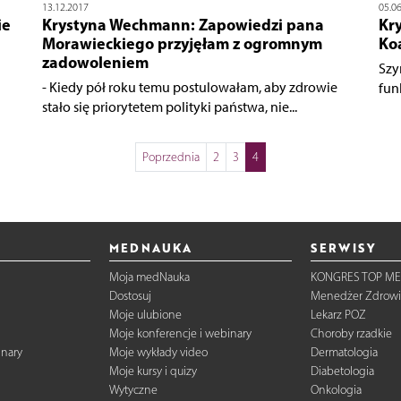
13.12.2017
05.0
ie
Krystyna Wechmann: Zapowiedzi pana
Kr
Morawieckiego przyjęłam z ogromnym
Ko
zadowoleniem
Szy
- Kiedy pół roku temu postulowałam, aby zdrowie
fun
stało się priorytetem polityki państwa, nie...
Poprzednia
2
3
4
MEDNAUKA
SERWISY
Moja medNauka
KONGRES TOP ME
Dostosuj
Menedżer Zdrowi
Moje ulubione
Lekarz POZ
Moje konferencje i webinary
Choroby rzadkie
inary
Moje wykłady video
Dermatologia
Moje kursy i quizy
Diabetologia
Wytyczne
Onkologia