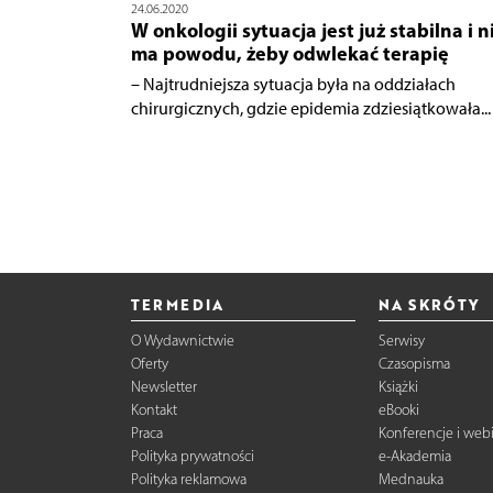
24.06.2020
W onkologii sytuacja jest już stabilna i n
ma powodu, żeby odwlekać terapię
– Najtrudniejsza sytuacja była na oddziałach
chirurgicznych, gdzie epidemia zdziesiątkowała...
TERMEDIA
NA SKRÓTY
O Wydawnictwie
Serwisy
Oferty
Czasopisma
Newsletter
Książki
Kontakt
eBooki
Praca
Konferencje i web
Polityka prywatności
e-Akademia
Polityka reklamowa
Mednauka