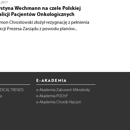
6.2017
ystyna Wechmann na czele Polskiej
alicji Pacjentów Onkologicznych
mon Chrostowski złożył rezygnację z pełnienia
kcji Prezesa Zarządu z powodu planów...
E-AKADEMIA
DICAL TRENDS
e-Akademia Zaburzeń Mikrobioty
a
e-Akademia POChP
e-Akademia Chorób Naczyń