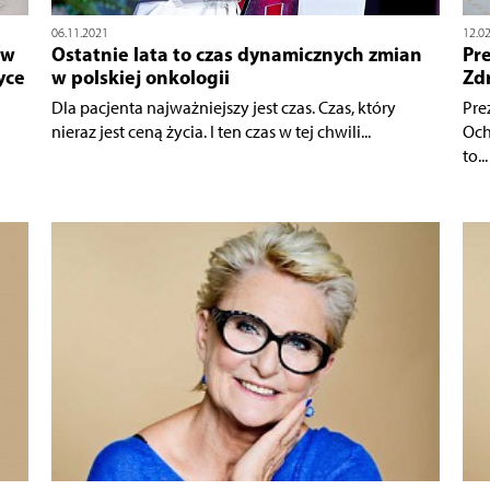
06.11.2021
12.0
ów
Ostatnie lata to czas dynamicznych zmian
Pr
yce
w polskiej onkologii
Zd
Dla pacjenta najważniejszy jest czas. Czas, który
Pre
nieraz jest ceną życia. I ten czas w tej chwili...
Och
to...