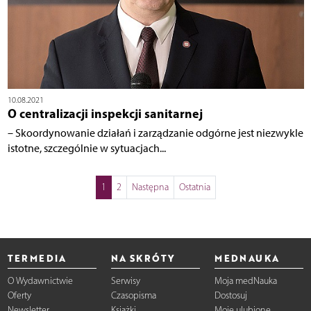
10.08.2021
O centralizacji inspekcji sanitarnej
– Skoordynowanie działań i zarządzanie odgórne jest niezwykle
istotne, szczególnie w sytuacjach...
1
2
Następna
Ostatnia
TERMEDIA
NA SKRÓTY
MEDNAUKA
O Wydawnictwie
Serwisy
Moja medNauka
Oferty
Czasopisma
Dostosuj
Newsletter
Książki
Moje ulubione