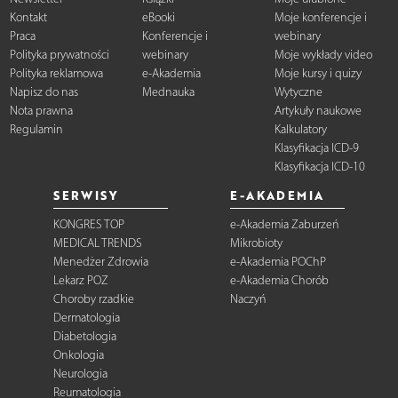
Kontakt
eBooki
Moje konferencje i
Praca
Konferencje i
webinary
Polityka prywatności
webinary
Moje wykłady video
Polityka reklamowa
e-Akademia
Moje kursy i quizy
Napisz do nas
Mednauka
Wytyczne
Nota prawna
Artykuły naukowe
Regulamin
Kalkulatory
Klasyfikacja ICD-9
Klasyfikacja ICD-10
SERWISY
E-AKADEMIA
KONGRES TOP
e-Akademia Zaburzeń
MEDICAL TRENDS
Mikrobioty
Menedżer Zdrowia
e-Akademia POChP
Lekarz POZ
e-Akademia Chorób
Choroby rzadkie
Naczyń
Dermatologia
Diabetologia
Onkologia
Neurologia
Reumatologia