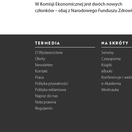
W Komisji Ekonomicznej jest dwóch nowych
członków – obaj z Narodowego Funduszu Zdrowi
TERMEDIA
NA SKRÓTY
O Wydawnictwie
Serwisy
Oferty
Czasopisma
Newsletter
Książki
Kontakt
eBooki
Praca
Konferencje i web
Polityka prywatności
e-Akademia
Polityka reklamowa
Mednauka
Napisz do nas
Nota prawna
Regulamin