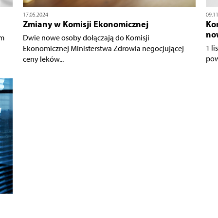
17.05.2024
09.1
Zmiany w Komisji Ekonomicznej
Ko
no
ym
Dwie nowe osoby dołączają do Komisji
1 l
Ekonomicznej Ministerstwa Zdrowia negocjującej
pow
ceny leków...