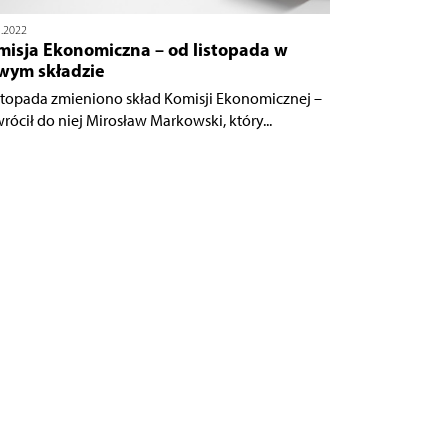
1.2022
misja Ekonomiczna – od listopada w
wym składzie
istopada zmieniono skład Komisji Ekonomicznej –
rócił do niej Mirosław Markowski, który...