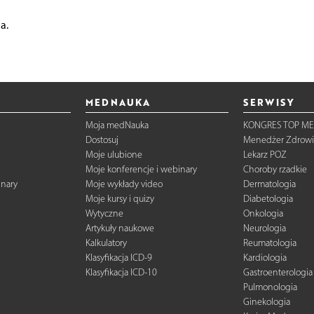
a.
MEDNAUKA
SERWISY
Moja medNauka
KONGRES TOP ME
Dostosuj
Menedżer Zdrowi
Moje ulubione
Lekarz POZ
Moje konferencje i webinary
Choroby rzadkie
inary
Moje wykłady video
Dermatologia
Moje kursy i quizy
Diabetologia
Wytyczne
Onkologia
Artykuły naukowe
Neurologia
Kalkulatory
Reumatologia
Klasyfikacja ICD-9
Kardiologia
Klasyfikacja ICD-10
Gastroenterologia
Pulmonologia
Ginekologia