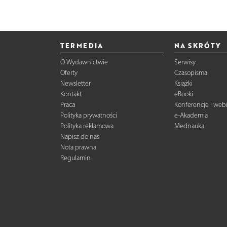
TERMEDIA
NA SKRÓTY
O Wydawnictwie
Serwisy
Oferty
Czasopisma
Newsletter
Książki
Kontakt
eBooki
Praca
Konferencje i web
Polityka prywatności
e-Akademia
Polityka reklamowa
Mednauka
Napisz do nas
Nota prawna
Regulamin