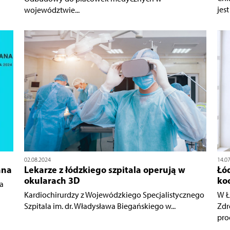
jes
województwie...
02.08.2024
14.0
ana
Lekarze z łódzkiego szpitala operują w
Łód
okularach 3D
ko
a
Kardiochirurdzy z Wojewódzkiego Specjalistycznego
W Ł
Szpitala im. dr. Władysława Biegańskiego w...
Zdr
proc