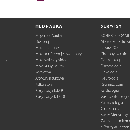
MEDNAUKA
SERWISY
Moja medNauka
KONGRES TOP ME
Dostosuj
Menedżer Zdrowi
Moje ulubione
Lekarz POZ
Moje konferencje i webinary
Choroby rzadkie
inary
Moje wykłady video
Dermatologia
Moje kursy i quizy
Diabetologia
Wytyczne
Onkologia
Artykuły naukowe
Neurologia
Kalkulatory
Reumatologia
Klasyfikacja ICD-9
Kardiologia
Klasyfikacja ICD-10
Gastroenterologia
Pulmonologia
Ginekologia
Kurier Medyczny
Zalecenia i reko
e-Praktyka Leczen