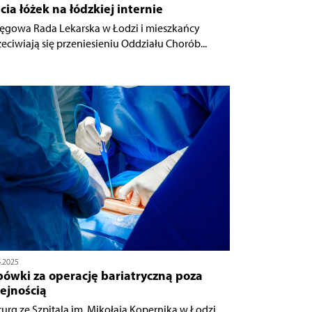
cia łóżek na łódzkiej internie
ęgowa Rada Lekarska w Łodzi i mieszkańcy
zeciwiają się przeniesieniu Oddziału Chorób...
6.2025
pówki za operację bariatryczną poza
ejnością
rurg ze Szpitala im. Mikołaja Kopernika w Łodzi