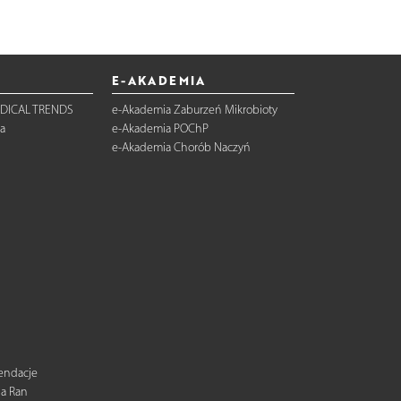
E-AKADEMIA
DICAL TRENDS
e-Akademia Zaburzeń Mikrobioty
a
e-Akademia POChP
e-Akademia Chorób Naczyń
mendacje
ia Ran