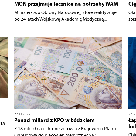
MON przejmuje lecznice na potrzeby WAM
Cię
Ministerstwo Obrony Narodowej, które reaktywuje
Okr
po 24 latach Wojskową Akademię Medyczną,...
spr
27.11.2025
27.0
Ponad miliard z KPO w Łódzkiem
Ła
 18
kol
Z 18 mld zł na ochronę zdrowia z Krajowego Planu
Chi
Odbudowy do placówek medycznych w