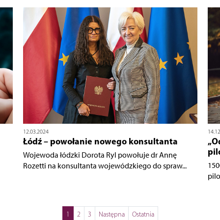
12.03.2024
14.1
Łódź – powołanie nowego konsultanta
„O
pi
Wojewoda łódzki Dorota Ryl powołuje dr Annę
150
Rozetti na konsultanta wojewódzkiego do spraw...
pil
1
2
3
Następna
Ostatnia