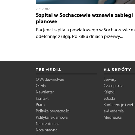
29.12.2025
Szpital w Sochaczewie wznawia zabiegi
planowe
Pacjenci szpitala powiatowego w Sochaczewie 
odetchnąć z ulgą. Po kilku dniach przerwy...
TERMEDIA
NA SKRÓTY
O Wydawnictwie
Serwisy
Oferty
Czasopisma
Newsletter
Książki
Kontakt
eBooki
Praca
Konferencje i web
Polityka prywatności
e-Akademia
Polityka reklamowa
Mednauka
Napisz do nas
Nota prawna