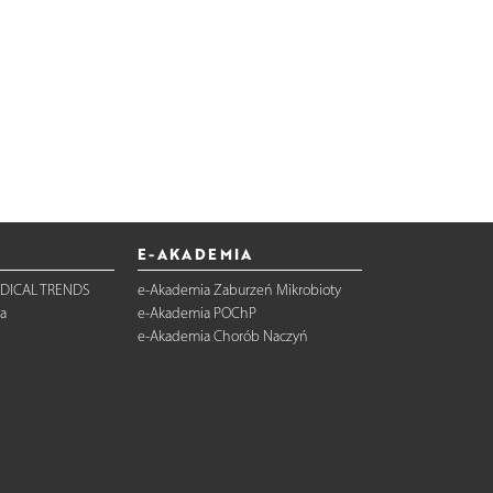
E-AKADEMIA
DICAL TRENDS
e-Akademia Zaburzeń Mikrobioty
a
e-Akademia POChP
e-Akademia Chorób Naczyń