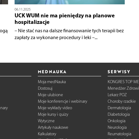
06.11.2025
UCK WUM nie ma pieniędzy na planowe
hospitalizacje
mogą
– Nie stać nas na dalsze finansowanie tych terapii bez
zapłaty za wykonane procedury i leki –...
MEDNAUKA
SERWISY
Moja medNauka
KONGRES TOP ME
Dostosuj
Menedżer Zdrowi
Moje ulubione
Lekarz POZ
Moje konferencje i webinary
Choroby rzadkie
inary
Moje wykłady video
Dermatologia
Moje kursy i quizy
Diabetologia
Wytyczne
Onkologia
Artykuły naukowe
Neurologia
Kalkulatory
Reumatologia