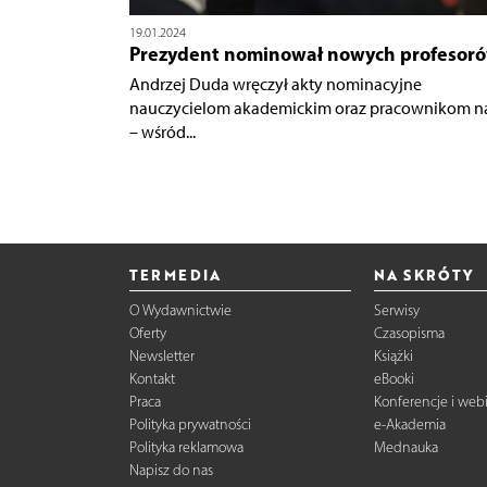
19.01.2024
Prezydent nominował nowych profesor
Andrzej Duda wręczył akty nominacyjne
nauczycielom akademickim oraz pracownikom n
– wśród...
TERMEDIA
NA SKRÓTY
O Wydawnictwie
Serwisy
Oferty
Czasopisma
Newsletter
Książki
Kontakt
eBooki
Praca
Konferencje i web
Polityka prywatności
e-Akademia
Polityka reklamowa
Mednauka
Napisz do nas