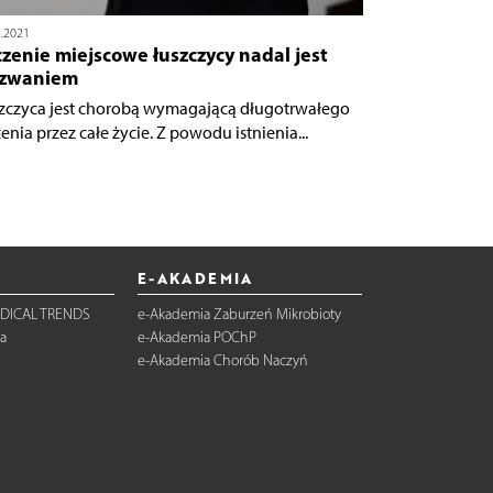
3.2021
zenie miejscowe łuszczycy nadal jest
zwaniem
zczyca jest chorobą wymagającą długotrwałego
enia przez całe życie. Z powodu istnienia...
E-AKADEMIA
DICAL TRENDS
e-Akademia Zaburzeń Mikrobioty
a
e-Akademia POChP
e-Akademia Chorób Naczyń