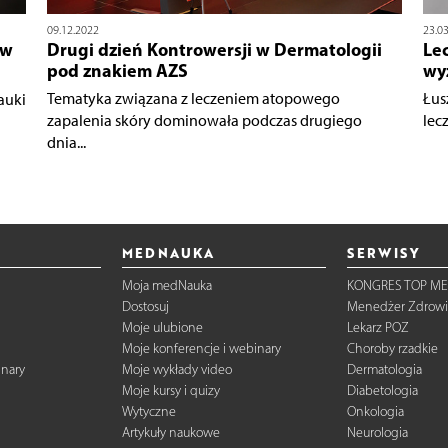
09.12.2022
23.0
ów
Drugi dzień Kontrowersji w Dermatologii
Lec
pod znakiem AZS
wy
Tematyka związana z leczeniem atopowego
Łus
auki
zapalenia skóry dominowała podczas drugiego
lecz
dnia...
MEDNAUKA
SERWISY
Moja medNauka
KONGRES TOP ME
Dostosuj
Menedżer Zdrowi
Moje ulubione
Lekarz POZ
Moje konferencje i webinary
Choroby rzadkie
inary
Moje wykłady video
Dermatologia
Moje kursy i quizy
Diabetologia
Wytyczne
Onkologia
Artykuły naukowe
Neurologia