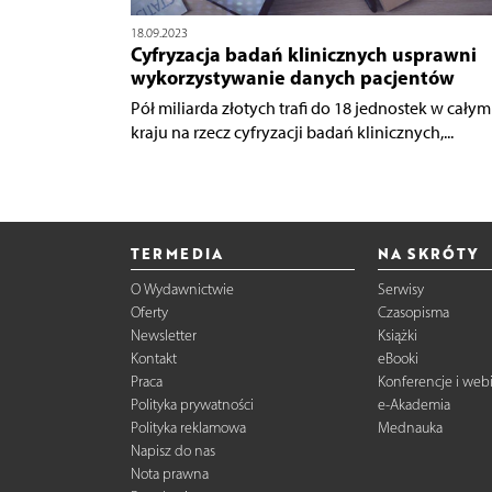
18.09.2023
Cyfryzacja badań klinicznych usprawni
wykorzystywanie danych pacjentów
Pół miliarda złotych trafi do 18 jednostek w całym
kraju na rzecz cyfryzacji badań klinicznych,...
TERMEDIA
NA SKRÓTY
O Wydawnictwie
Serwisy
Oferty
Czasopisma
Newsletter
Książki
Kontakt
eBooki
Praca
Konferencje i web
Polityka prywatności
e-Akademia
Polityka reklamowa
Mednauka
Napisz do nas
Nota prawna