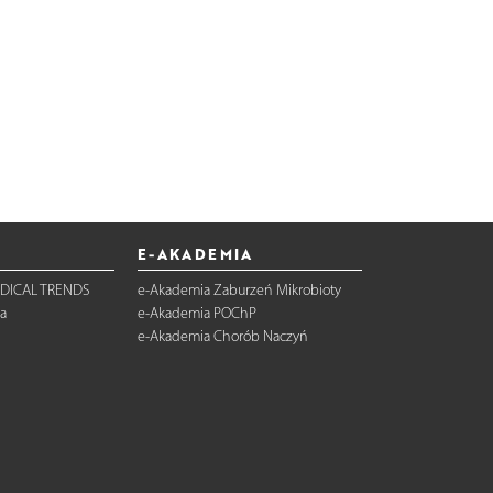
E-AKADEMIA
DICAL TRENDS
e-Akademia Zaburzeń Mikrobioty
a
e-Akademia POChP
e-Akademia Chorób Naczyń