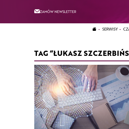
ZAMÓW NEWSLETTER
SERWISY
CZ
TAG “ŁUKASZ SZCZERBIŃS