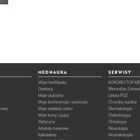
MEDNAUKA
SERWISY
Moja medNauka
KONGRES TOP ME
Dostosuj
Menedżer Zdrowi
Moje ulubione
Lekarz POZ
Moje konferencje i webinary
Choroby rzadkie
inary
Moje wykłady video
Dermatologia
Moje kursy i quizy
Diabetologia
Wytyczne
Onkologia
Artykuły naukowe
Neurologia
Kalkulatory
Reumatologia