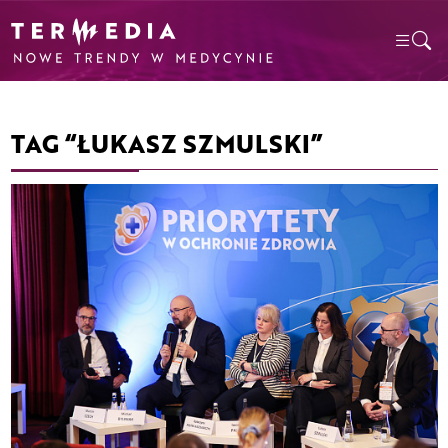
TAG “ŁUKASZ SZMULSKI”