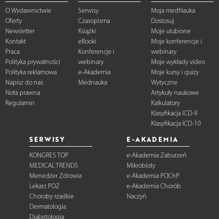
O Wydawnictwie
Serwisy
Moja medNauka
Oferty
Czasopisma
Dostosuj
Newsletter
Książki
Moje ulubione
Kontakt
eBooki
Moje konferencje i
Praca
Konferencje i
webinary
Polityka prywatności
webinary
Moje wykłady video
Polityka reklamowa
e-Akademia
Moje kursy i quizy
Napisz do nas
Mednauka
Wytyczne
Nota prawna
Artykuły naukowe
Regulamin
Kalkulatory
Klasyfikacja ICD-9
Klasyfikacja ICD-10
SERWISY
E-AKADEMIA
KONGRES TOP
e-Akademia Zaburzeń
MEDICAL TRENDS
Mikrobioty
Menedżer Zdrowia
e-Akademia POChP
Lekarz POZ
e-Akademia Chorób
Choroby rzadkie
Naczyń
Dermatologia
Diabetologia