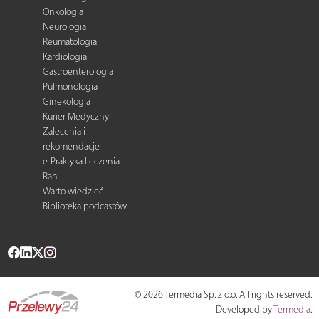
Onkologia
Neurologia
Reumatologia
Kardiologia
Gastroenterologia
Pulmonologia
Ginekologia
Kurier Medyczny
Zalecenia i
rekomendacje
e-Praktyka Leczenia
Ran
Warto wiedzieć
Biblioteka podcastów
© 2026 Termedia Sp. z o.o. All rights reserved.
Developed by
Termedia
.