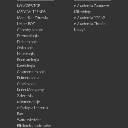
KONGRES TOP
e-Akademia Zaburzeń
MEDICAL TRENDS
Mikrobioty
Menedżer Zdrowia
e-Akademia POChP
Lekarz POZ
e-Akademia Chorób
Choroby rzadkie
Naczyń
Dermatologia
Diabetologia
Onkologia
Neurologia
Reumatologia
Kardiologia
Gastroenterologia
Pulmonologia
Ginekologia
Kurier Medyczny
Zalecenia i
rekomendacje
e-Praktyka Leczenia
Ran
Warto wiedzieć
Biblioteka podcastów