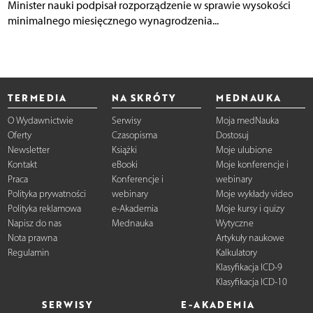
Minister nauki podpisał rozporządzenie w sprawie wysokości
minimalnego miesięcznego wynagrodzenia...
TERMEDIA
NA SKRÓTY
MEDNAUKA
O Wydawnictwie
Serwisy
Moja medNauka
Oferty
Czasopisma
Dostosuj
Newsletter
Książki
Moje ulubione
Kontakt
eBooki
Moje konferencje i
Praca
Konferencje i
webinary
Polityka prywatności
webinary
Moje wykłady video
Polityka reklamowa
e-Akademia
Moje kursy i quizy
Napisz do nas
Mednauka
Wytyczne
Nota prawna
Artykuły naukowe
Regulamin
Kalkulatory
Klasyfikacja ICD-9
Klasyfikacja ICD-10
SERWISY
E-AKADEMIA