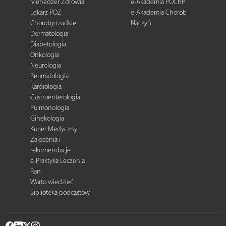
Menedżer Zdrowia
e-Akademia POChP
Lekarz POZ
e-Akademia Chorób
Choroby rzadkie
Naczyń
Dermatologia
Diabetologia
Onkologia
Neurologia
Reumatologia
Kardiologia
Gastroenterologia
Pulmonologia
Ginekologia
Kurier Medyczny
Zalecenia i
rekomendacje
e-Praktyka Leczenia
Ran
Warto wiedzieć
Biblioteka podcastów