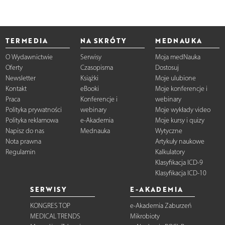
TERMEDIA
NA SKRÓTY
MEDNAUKA
O Wydawnictwie
Serwisy
Moja medNauka
Oferty
Czasopisma
Dostosuj
Newsletter
Książki
Moje ulubione
Kontakt
eBooki
Moje konferencje i
Praca
Konferencje i
webinary
Polityka prywatności
webinary
Moje wykłady video
Polityka reklamowa
e-Akademia
Moje kursy i quizy
Napisz do nas
Mednauka
Wytyczne
Nota prawna
Artykuły naukowe
Regulamin
Kalkulatory
Klasyfikacja ICD-9
Klasyfikacja ICD-10
SERWISY
E-AKADEMIA
KONGRES TOP
e-Akademia Zaburzeń
MEDICAL TRENDS
Mikrobioty