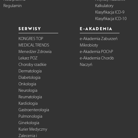
Regulamin
Kalkulatory
Klasyfikacja ICD-9
Klasyfikacja ICD-10
SERWISY
E-AKADEMIA
KONGRES TOP
e-Akademia Zaburzeń
MEDICAL TRENDS
Mikrobioty
Menedżer Zdrowia
e-Akademia POChP
Lekarz POZ
e-Akademia Chorób
Choroby rzadkie
Naczyń
Dermatologia
Diabetologia
Onkologia
Neurologia
Reumatologia
Kardiologia
Gastroenterologia
Pulmonologia
Ginekologia
Kurier Medyczny
Zalecenia i