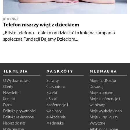
01.03.2024
Telefon niszczy więź z dzieckiem
„Blisko telefonu – daleko od dziecka” to kolejna kampania
społeczna Fundacji Dajemy Dzieciom...
TERMEDIA
NA SKRÓTY
MEDNAUKA
O Wydawnictwie
Serwisy
Moja medNauka
Oferty
Czasopisma
Dostosuj
Newsletter
Książki
Moje ulubione
Kontakt
eBooki
Moje konferencje i
Praca
Konferencje i
webinary
Polityka prywatności
webinary
Moje wykłady video
Polityka reklamowa
e-Akademia
Moje kursy i quizy
Napisz do nas
Mednauka
Wytyczne
Nota prawna
Artykuły naukowe