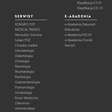
Klasyfikacja ICD-9
Klasyfikacja ICD-10
SERWISY
E-AKADEMIA
KONGRES TOP
e-Akademia Zaburzeń
MEDICAL TRENDS
Mikrobioty
Menedżer Zdrowia
e-Akademia POChP
Lekarz POZ
e-Akademia Chorób
Choroby rzadkie
Naczyń
Dermatologia
Diabetologia
Onkologia
Neurologia
Reumatologia
Kardiologia
Gastroenterologia
Pulmonologia
Ginekologia
Kurier Medyczny
Zalecenia i
rekomendacje