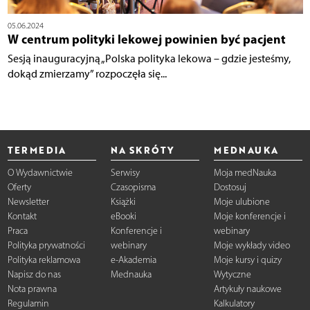
05.06.2024
W centrum polityki lekowej powinien być pacjent
Sesją inauguracyjną „Polska polityka lekowa – gdzie jesteśmy,
dokąd zmierzamy” rozpoczęła się...
TERMEDIA
NA SKRÓTY
MEDNAUKA
O Wydawnictwie
Serwisy
Moja medNauka
Oferty
Czasopisma
Dostosuj
Newsletter
Książki
Moje ulubione
Kontakt
eBooki
Moje konferencje i
Praca
Konferencje i
webinary
Polityka prywatności
webinary
Moje wykłady video
Polityka reklamowa
e-Akademia
Moje kursy i quizy
Napisz do nas
Mednauka
Wytyczne
Nota prawna
Artykuły naukowe
Regulamin
Kalkulatory