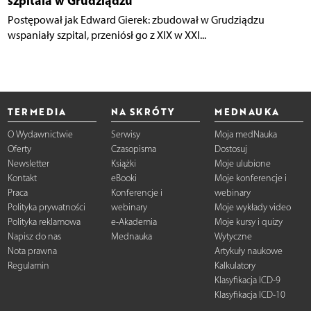
szpitala w Grudziądzu
Postępował jak Edward Gierek: zbudował w Grudziądzu
wspaniały szpital, przeniósł go z XIX w XXI...
TERMEDIA
NA SKRÓTY
MEDNAUKA
O Wydawnictwie
Serwisy
Moja medNauka
Oferty
Czasopisma
Dostosuj
Newsletter
Książki
Moje ulubione
Kontakt
eBooki
Moje konferencje i
Praca
Konferencje i
webinary
Polityka prywatności
webinary
Moje wykłady video
Polityka reklamowa
e-Akademia
Moje kursy i quizy
Napisz do nas
Mednauka
Wytyczne
Nota prawna
Artykuły naukowe
Regulamin
Kalkulatory
Klasyfikacja ICD-9
Klasyfikacja ICD-10