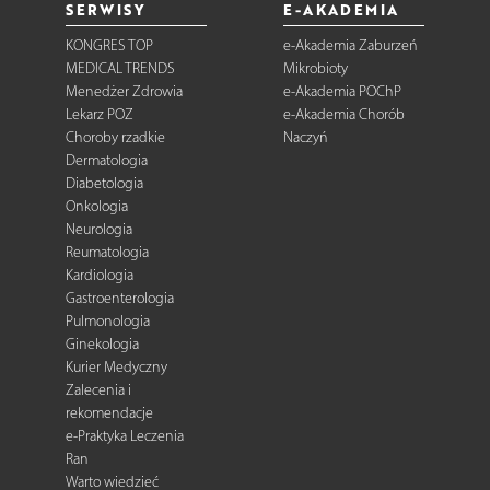
SERWISY
E-AKADEMIA
KONGRES TOP
e-Akademia Zaburzeń
MEDICAL TRENDS
Mikrobioty
Menedżer Zdrowia
e-Akademia POChP
Lekarz POZ
e-Akademia Chorób
Choroby rzadkie
Naczyń
Dermatologia
Diabetologia
Onkologia
Neurologia
Reumatologia
Kardiologia
Gastroenterologia
Pulmonologia
Ginekologia
Kurier Medyczny
Zalecenia i
rekomendacje
e-Praktyka Leczenia
Ran
Warto wiedzieć