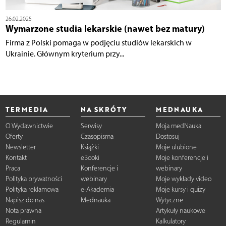
26.02.2025
Wymarzone studia lekarskie (nawet bez matury)
Firma z Polski pomaga w podjęciu studiów lekarskich w
Ukrainie. Głównym kryterium przy...
TERMEDIA
NA SKRÓTY
MEDNAUKA
O Wydawnictwie
Serwisy
Moja medNauka
Oferty
Czasopisma
Dostosuj
Newsletter
Książki
Moje ulubione
Kontakt
eBooki
Moje konferencje i
Praca
Konferencje i
webinary
Polityka prywatności
webinary
Moje wykłady video
Polityka reklamowa
e-Akademia
Moje kursy i quizy
Napisz do nas
Mednauka
Wytyczne
Nota prawna
Artykuły naukowe
Regulamin
Kalkulatory