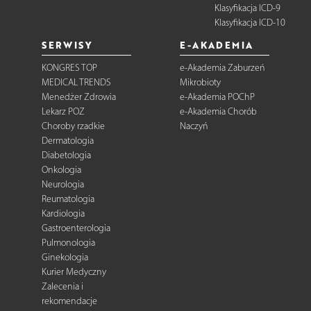
Klasyfikacja ICD-9
Klasyfikacja ICD-10
SERWISY
E-AKADEMIA
KONGRES TOP
e-Akademia Zaburzeń
MEDICAL TRENDS
Mikrobioty
Menedżer Zdrowia
e-Akademia POChP
Lekarz POZ
e-Akademia Chorób
Choroby rzadkie
Naczyń
Dermatologia
Diabetologia
Onkologia
Neurologia
Reumatologia
Kardiologia
Gastroenterologia
Pulmonologia
Ginekologia
Kurier Medyczny
Zalecenia i
rekomendacje