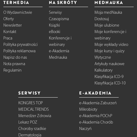
TERMEDIA
NA SKRÓTY
MEDNAUKA
O Wydawnictwie
Serwisy
Moja medNauka
Oferty
Czasopisma
Dostosuj
Newsletter
Książki
Moje ulubione
Kontakt
eBooki
Moje konferencje i
Praca
Konferencje i
webinary
Polityka prywatności
webinary
Moje wykłady video
Polityka reklamowa
e-Akademia
Moje kursy i quizy
Napisz do nas
Mednauka
Wytyczne
Nota prawna
Artykuły naukowe
Regulamin
Kalkulatory
Klasyfikacja ICD-9
Klasyfikacja ICD-10
SERWISY
E-AKADEMIA
KONGRES TOP
e-Akademia Zaburzeń
MEDICAL TRENDS
Mikrobioty
Menedżer Zdrowia
e-Akademia POChP
Lekarz POZ
e-Akademia Chorób
Choroby rzadkie
Naczyń
Dermatologia