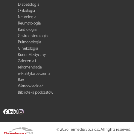
Diabetologia
Onkologia
Neurologia
Reumatologia
Kardiologia
Gastroenterologia
Pulmonologia
Ginekologia
Kurier Medyczny
Zalecenia i
rekomendacje
e-Praktyka Leczenia
Ran
Warto wiedzieć
Biblioteka podcastów
© 2026 Termedia Sp. z o.o. All rights reserved.