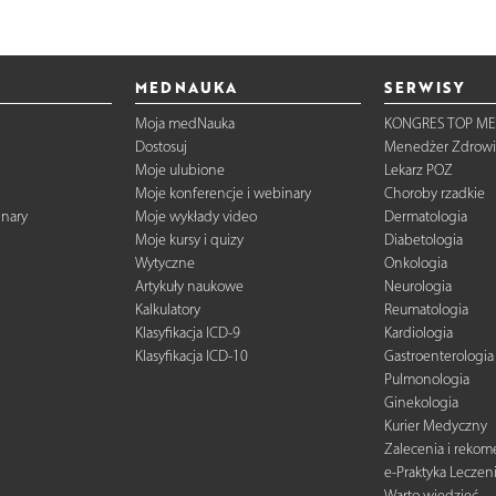
MEDNAUKA
SERWISY
Moja medNauka
KONGRES TOP ME
Dostosuj
Menedżer Zdrowi
Moje ulubione
Lekarz POZ
Moje konferencje i webinary
Choroby rzadkie
inary
Moje wykłady video
Dermatologia
Moje kursy i quizy
Diabetologia
Wytyczne
Onkologia
Artykuły naukowe
Neurologia
Kalkulatory
Reumatologia
Klasyfikacja ICD-9
Kardiologia
Klasyfikacja ICD-10
Gastroenterologia
Pulmonologia
Ginekologia
Kurier Medyczny
Zalecenia i reko
e-Praktyka Leczen
Warto wiedzieć