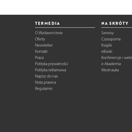
TERMEDIA
NA SKRÓTY
O Wydawnictwie
Serwisy
Oferty
Czasopisma
Newsletter
Książki
Kontakt
eBooki
Praca
Konferencje i web
Polityka prywatności
e-Akademia
Polityka reklamowa
Mednauka
Napisz do nas
Nota prawna
Regulamin