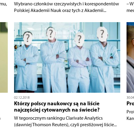
emu,
Wybrano członków rzeczywistych i korespondentów
– W
Polskiej Akademii Nauk oraz tych z Akademii...
med
02.12.2018
30.0
Którzy polscy naukowcy są na liście
Pr
najczęściej cytowanych na świecie?
Prof
n
W tegorocznym rankingu Clarivate Analytics
Kar
(dawniej Thomson Reuters), czyli prestiżowej liście...