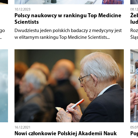
10.12.2023
08.1
Polscy naukowcy w rankingu Top Medicine
Że
Scientists
lud
ego
Dwudziestu jeden polskich badaczy z medycyny jest
Roz
.
w elitarnym rankingu Top Medicine Scientists...
Ślą
16.12.2021
05.0
Nowi członkowie Polskiej Akademii Nauk
Po