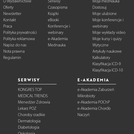
O Wydawnictwie
Serwisy
Moja medNauka
Oferty
Czasopisma
Dostosuj
Newsletter
Książki
Moje ulubione
Kontakt
eBooki
Moje konferencje i
Praca
Konferencje i
webinary
Polityka prywatności
webinary
Moje wykłady video
Polityka reklamowa
e-Akademia
Moje kursy i quizy
Napisz do nas
Mednauka
Wytyczne
Nota prawna
Artykuły naukowe
Regulamin
Kalkulatory
Klasyfikacja ICD-9
Klasyfikacja ICD-10
SERWISY
E-AKADEMIA
KONGRES TOP
e-Akademia Zaburzeń
MEDICAL TRENDS
Mikrobioty
Menedżer Zdrowia
e-Akademia POChP
Lekarz POZ
e-Akademia Chorób
Choroby rzadkie
Naczyń
Dermatologia
Diabetologia
Onkologia