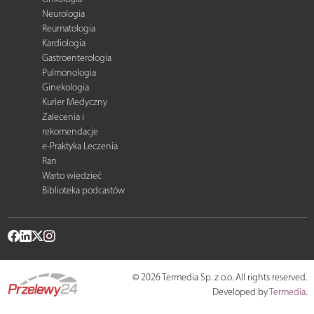
Neurologia
Reumatologia
Kardiologia
Gastroenterologia
Pulmonologia
Ginekologia
Kurier Medyczny
Zalecenia i
rekomendacje
e-Praktyka Leczenia
Ran
Warto wiedzieć
Biblioteka podcastów
© 2026 Termedia Sp. z o.o. All rights reserved.
Developed by
Termedia
.