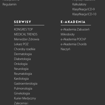
Regulamin
Kalkulatory
Klasyfikacja ICD-9
Klasyfikacja ICD-10
SERWISY
E-AKADEMIA
KONGRES TOP
e-Akademia Zaburzeń
MEDICAL TRENDS
Mikrobioty
Menedżer Zdrowia
e-Akademia POChP
Lekarz POZ
e-Akademia Chorób
Choroby rzadkie
Naczyń
Dermatologia
Diabetologia
Onkologia
Neurologia
Reumatologia
Kardiologia
Gastroenterologia
Pulmonologia
Ginekologia
Kurier Medyczny
Zalecenia i