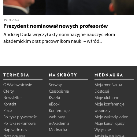
19.01.2024
Prezydent nominował nowych profesorów
Andrzej Duda wręczył akty nominacyjne nauczycielom
akademickim oraz pracownikom nauki – wśród...
TERMEDIA
NA SKRÓTY
MEDNAUKA
O Wydawnictwie
Serwisy
Moja medNauka
Oferty
Czasopisma
Dostosuj
Newsletter
Książki
Moje ulubione
Kontakt
eBooki
Moje konferencje i
Praca
Konferencje i
webinary
Polityka prywatności
webinary
Moje wykłady video
Polityka reklamowa
e-Akademia
Moje kursy i quizy
Napisz do nas
Mednauka
Wytyczne
Nota prawna
Artykuły naukowe