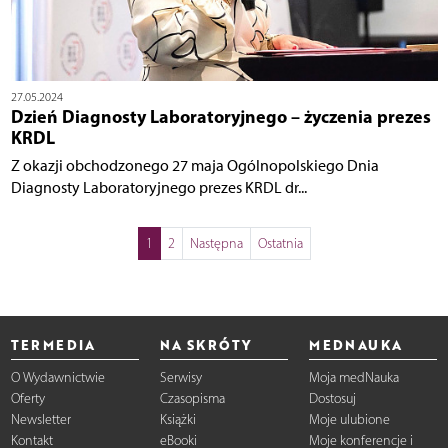
27.05.2024
Dzień Diagnosty Laboratoryjnego – życzenia prezes
KRDL
Z okazji obchodzonego 27 maja Ogólnopolskiego Dnia
Diagnosty Laboratoryjnego prezes KRDL dr...
1
2
Następna
Ostatnia
TERMEDIA
NA SKRÓTY
MEDNAUKA
O Wydawnictwie
Serwisy
Moja medNauka
Oferty
Czasopisma
Dostosuj
Newsletter
Książki
Moje ulubione
Kontakt
eBooki
Moje konferencje i