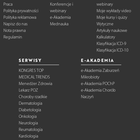
Praca
Konferencje i
webinary
Polityka prywatności
webinary
Moje wykłady video
Polityka reklamowa
e-Akademia
Moje kursy i quizy
Napisz do nas
Mednauka
Wytyczne
Nota prawna
Artykuły naukowe
Regulamin
Kalkulatory
Klasyfikacja ICD-9
Klasyfikacja ICD-10
SERWISY
E-AKADEMIA
KONGRES TOP
e-Akademia Zaburzeń
MEDICAL TRENDS
Mikrobioty
Menedżer Zdrowia
e-Akademia POChP
Lekarz POZ
e-Akademia Chorób
Choroby rzadkie
Naczyń
Dermatologia
Diabetologia
Onkologia
Neurologia
Reumatologia
Kardiologia