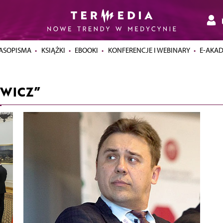
ASOPISMA
KSIĄŻKI
EBOOKI
KONFERENCJE I WEBINARY
E-AKA
EWICZ”