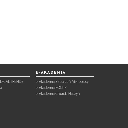
E-AKADEMIA
DICAL TRENDS
e-Akademia Zaburzeń Mikrobioty
a
e-Akademia POChP
e-Akademia Chorób Naczyń