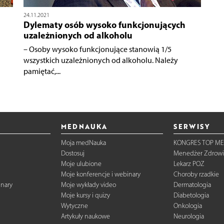
24.11.2021
Dylematy osób wysoko funkcjonujących
uzależnionych od alkoholu
– Osoby wysoko funkcjonujące stanowią 1/5
wszystkich uzależnionych od alkoholu. Należy
pamiętać,...
MEDNAUKA
SERWISY
Moja medNauka
KONGRES TOP ME
Dostosuj
Menedżer Zdrowi
Moje ulubione
Lekarz POZ
Moje konferencje i webinary
Choroby rzadkie
inary
Moje wykłady video
Dermatologia
Moje kursy i quizy
Diabetologia
Wytyczne
Onkologia
Artykuły naukowe
Neurologia