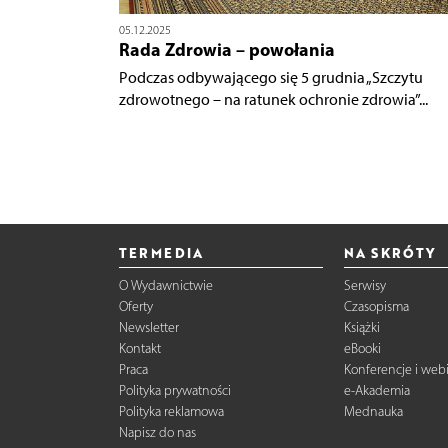
05.12.2025
Rada Zdrowia – powołania
Podczas odbywającego się 5 grudnia „Szczytu
zdrowotnego – na ratunek ochronie zdrowia”...
TERMEDIA
NA SKRÓTY
O Wydawnictwie
Serwisy
Oferty
Czasopisma
Newsletter
Książki
Kontakt
eBooki
Praca
Konferencje i web
Polityka prywatności
e-Akademia
Polityka reklamowa
Mednauka
Napisz do nas