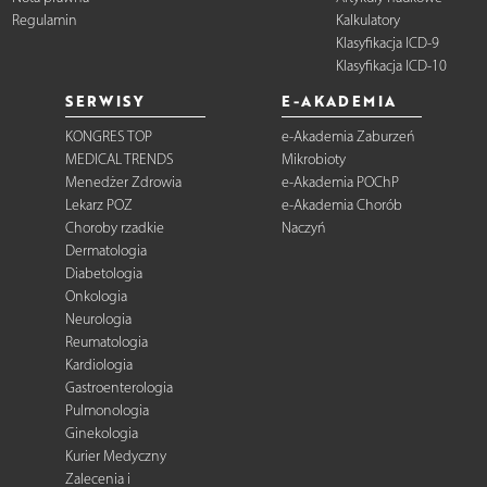
Regulamin
Kalkulatory
Klasyfikacja ICD-9
Klasyfikacja ICD-10
SERWISY
E-AKADEMIA
KONGRES TOP
e-Akademia Zaburzeń
MEDICAL TRENDS
Mikrobioty
Menedżer Zdrowia
e-Akademia POChP
Lekarz POZ
e-Akademia Chorób
Choroby rzadkie
Naczyń
Dermatologia
Diabetologia
Onkologia
Neurologia
Reumatologia
Kardiologia
Gastroenterologia
Pulmonologia
Ginekologia
Kurier Medyczny
Zalecenia i