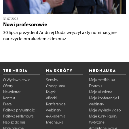
31.07.2025
Nowi profesorowie
30 lipca prezydent Andrzej Duda wręczył akty nominacyjne
nauczycielom akademickim oraz...
TERMEDIA
NA SKRÓTY
MEDNAUKA
O Wydawnictwie
Serwisy
Moja medNauka
Oferty
Czasopisma
Dostosuj
Newsletter
Książki
Moje ulubione
Kontakt
eBooki
Moje konferencje i
Praca
Konferencje i
webinary
Polityka prywatności
webinary
Moje wykłady video
Polityka reklamowa
e-Akademia
Moje kursy i quizy
Napisz do nas
Mednauka
Wytyczne
Nota prawna
Artykuły naukowe