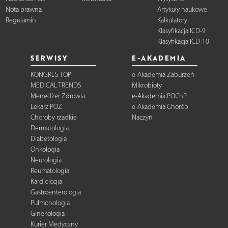
Nota prawna
Artykuły naukowe
Regulamin
Kalkulatory
Klasyfikacja ICD-9
Klasyfikacja ICD-10
SERWISY
E-AKADEMIA
KONGRES TOP
e-Akademia Zaburzeń
MEDICAL TRENDS
Mikrobioty
Menedżer Zdrowia
e-Akademia POChP
Lekarz POZ
e-Akademia Chorób
Choroby rzadkie
Naczyń
Dermatologia
Diabetologia
Onkologia
Neurologia
Reumatologia
Kardiologia
Gastroenterologia
Pulmonologia
Ginekologia
Kurier Medyczny