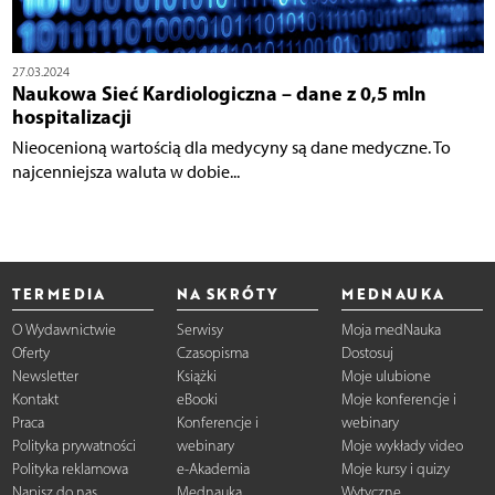
27.03.2024
Naukowa Sieć Kardiologiczna – dane z 0,5 mln
hospitalizacji
Nieocenioną wartością dla medycyny są dane medyczne. To
najcenniejsza waluta w dobie...
TERMEDIA
NA SKRÓTY
MEDNAUKA
O Wydawnictwie
Serwisy
Moja medNauka
Oferty
Czasopisma
Dostosuj
Newsletter
Książki
Moje ulubione
Kontakt
eBooki
Moje konferencje i
Praca
Konferencje i
webinary
Polityka prywatności
webinary
Moje wykłady video
Polityka reklamowa
e-Akademia
Moje kursy i quizy
Napisz do nas
Mednauka
Wytyczne